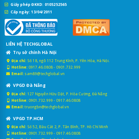
Giấy phép ĐKKD: 0105252565
Cấp ngày: 13/04/2011
LIÊN HỆ TECHGLOBAL
Trụ sở chính Hà Nội
Địa chỉ:
Số 18, ngõ 112 Trung Kính, P. Yên Hòa, Hà Nội.
Hotline:
0917.46.0808
-
0901.732.999
Email:
sam89@techglobal.vn
VPGD Đà Nẵng
Địa chỉ:
127 Nguyễn Hữu Dật, P. Hòa Cường, Đà Nẵng
Hotline:
0901.732.999
-
0917.46.0808
Email:
truongbn@techglobal.vn
VPGD TP.HCM
Địa chỉ:
Số 52, Bàu Cát 2, P. Tân Bình, TP. Hồ Chí Minh
Hotline:
0901.732.999
-
0917.46.0808