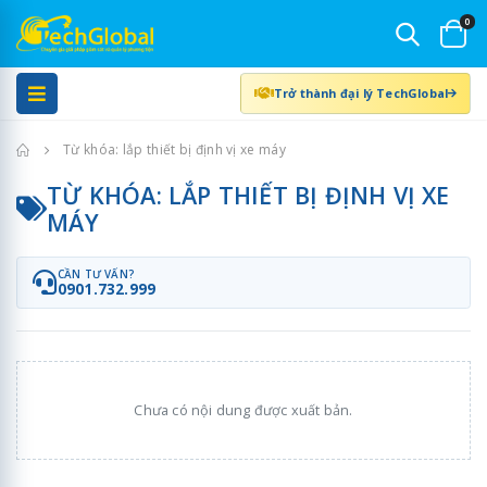
0
Trở thành đại lý TechGlobal
Trang chủ
Từ khóa: lắp thiết bị định vị xe máy
TỪ KHÓA: LẮP THIẾT BỊ ĐỊNH VỊ XE
MÁY
CẦN TƯ VẤN?
0901.732.999
Chưa có nội dung được xuất bản.