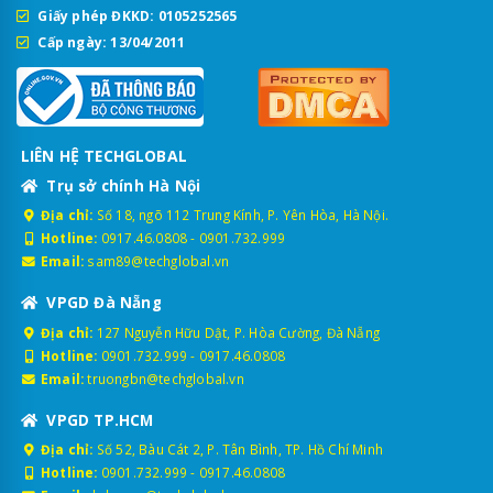
Giấy phép ĐKKD: 0105252565
Cấp ngày: 13/04/2011
LIÊN HỆ TECHGLOBAL
Trụ sở chính Hà Nội
Địa chỉ:
Số 18, ngõ 112 Trung Kính, P. Yên Hòa, Hà Nội.
Hotline:
0917.46.0808
-
0901.732.999
Email:
sam89@techglobal.vn
VPGD Đà Nẵng
Địa chỉ:
127 Nguyễn Hữu Dật, P. Hòa Cường, Đà Nẵng
Hotline:
0901.732.999
-
0917.46.0808
Email:
truongbn@techglobal.vn
VPGD TP.HCM
Địa chỉ:
Số 52, Bàu Cát 2, P. Tân Bình, TP. Hồ Chí Minh
Hotline:
0901.732.999
-
0917.46.0808