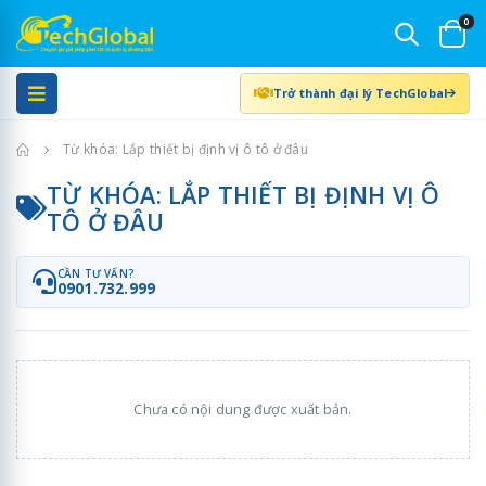
0
Trở thành đại lý TechGlobal
Trang chủ
Từ khóa: Lắp thiết bị định vị ô tô ở đâu
TỪ KHÓA: LẮP THIẾT BỊ ĐỊNH VỊ Ô
TÔ Ở ĐÂU
CẦN TƯ VẤN?
0901.732.999
Chưa có nội dung được xuất bản.