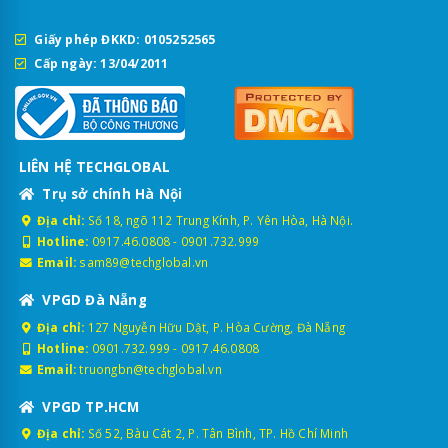
Giấy phép ĐKKD: 0105252565
Cấp ngày: 13/04/2011
LIÊN HỆ TECHGLOBAL
Trụ sở chính Hà Nội
Địa chỉ:
Số 18, ngõ 112 Trung Kính, P. Yên Hòa, Hà Nội.
Hotline:
0917.46.0808
-
0901.732.999
Email:
sam89@techglobal.vn
VPGD Đà Nẵng
Địa chỉ:
127 Nguyễn Hữu Dật, P. Hòa Cường, Đà Nẵng
Hotline:
0901.732.999
-
0917.46.0808
Email:
truongbn@techglobal.vn
VPGD TP.HCM
Địa chỉ:
Số 52, Bàu Cát 2, P. Tân Bình, TP. Hồ Chí Minh