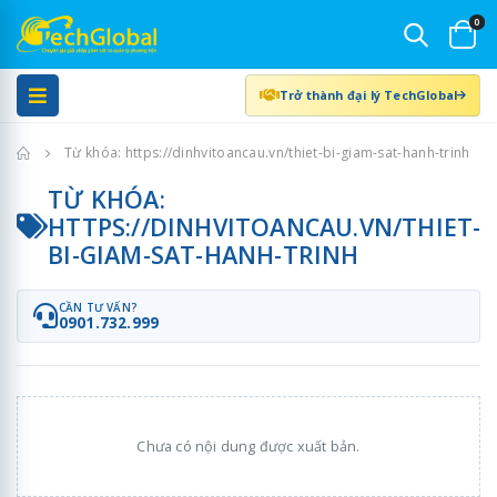
0
Trở thành đại lý TechGlobal
Trang chủ
Từ khóa: https://dinhvitoancau.vn/thiet-bi-giam-sat-hanh-trinh
TỪ KHÓA:
HTTPS://DINHVITOANCAU.VN/THIET-
BI-GIAM-SAT-HANH-TRINH
CẦN TƯ VẤN?
0901.732.999
Chưa có nội dung được xuất bản.