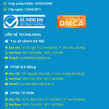
Giấy phép ĐKKD: 0105252565
Cấp ngày: 13/04/2011
LIÊN HỆ TECHGLOBAL
Trụ sở chính Hà Nội
Địa chỉ:
Số 18, ngõ 112 Trung Kính, P. Yên Hòa, Hà Nội.
Hotline:
0917.46.0808
-
0901.732.999
Email:
sam89@techglobal.vn
VPGD Đà Nẵng
Địa chỉ:
127 Nguyễn Hữu Dật, P. Hòa Cường, Đà Nẵng
Hotline:
0901.732.999
-
0917.46.0808
Email:
truongbn@techglobal.vn
VPGD TP.HCM
Địa chỉ:
Số 52, Bàu Cát 2, P. Tân Bình, TP. Hồ Chí Minh
Hotline:
0901.732.999
-
0917.46.0808