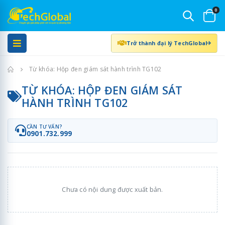
0
Trở thành đại lý TechGlobal
Trang chủ
Từ khóa: Hộp đen giám sát hành trình TG102
TỪ KHÓA: HỘP ĐEN GIÁM SÁT
HÀNH TRÌNH TG102
CẦN TƯ VẤN?
0901.732.999
Chưa có nội dung được xuất bản.