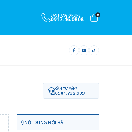
0
BÁN HÀNG ONLINE
0917.46.0808
CẦN TƯ VẤN?
0901.732.999
NỘI DUNG NỔI BẬT