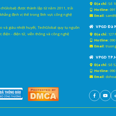
Địa chỉ:
Số 18
lobal) được thành lập từ năm 2011, trải
Hotline:
091
khẳng định vị thế trong lĩnh vực công nghệ
Email:
sam89
VPGD Đà 
o và giàu nhiệt huyết, TechGlobal quy tụ nguồn
c điện - điện tử, viễn thông và công nghệ
Địa chỉ:
127 
Hotline:
090
Email:
truon
VPGD TP.
Địa chỉ:
Số 52
Hotline:
090
Email:
dohoa