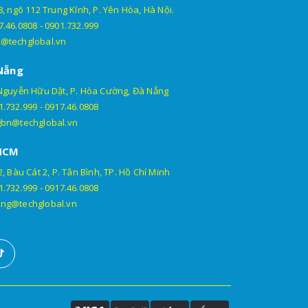
, ngõ 112 Trung Kính, P. Yên Hòa, Hà Nội.
7.46.0808
-
0901.732.999
@techglobal.vn
Nẵng
Nguyễn Hữu Dật, P. Hòa Cường, Đà Nẵng
1.732.999
-
0917.46.0808
gbn@techglobal.vn
HCM
, Bàu Cát 2, P. Tân Bình, TP. Hồ Chí Minh
1.732.999
-
0917.46.0808
ng@techglobal.vn