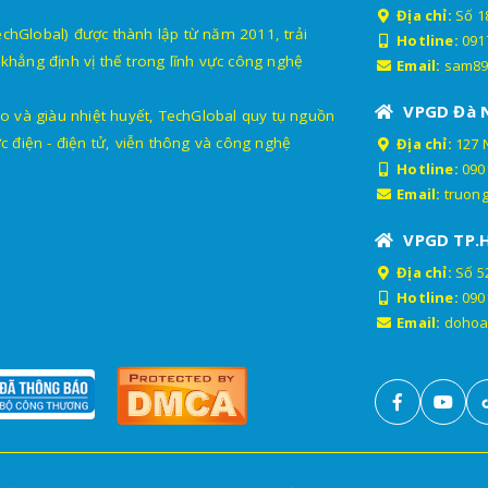
Địa chỉ:
Số 18
lobal) được thành lập từ năm 2011, trải
Hotline:
091
khẳng định vị thế trong lĩnh vực công nghệ
Email:
sam89
VPGD Đà 
o và giàu nhiệt huyết, TechGlobal quy tụ nguồn
c điện - điện tử, viễn thông và công nghệ
Địa chỉ:
127 
Hotline:
090
Email:
truon
VPGD TP.
Địa chỉ:
Số 52
Hotline:
090
Email:
dohoa