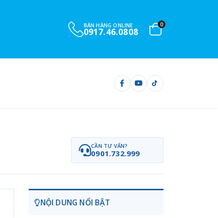
0
BÁN HÀNG ONLINE
0917.46.0808
CẦN TƯ VẤN?
0901.732.999
NỘI DUNG NỔI BẬT