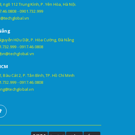
, ngõ 112 Trung Kính, P. Yên Hòa, Hà Nội.
7.46.0808
-
0901.732.999
@techglobal.vn
Nẵng
Nguyễn Hữu Dật, P. Hòa Cường, Đà Nẵng
1.732.999
-
0917.46.0808
gbn@techglobal.vn
HCM
, Bàu Cát 2, P. Tân Bình, TP. Hồ Chí Minh
1.732.999
-
0917.46.0808
ng@techglobal.vn