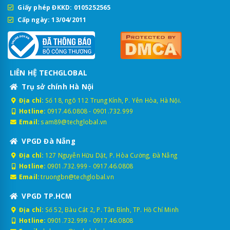
Giấy phép ĐKKD: 0105252565
Cấp ngày: 13/04/2011
LIÊN HỆ TECHGLOBAL
Trụ sở chính Hà Nội
Địa chỉ:
Số 18, ngõ 112 Trung Kính, P. Yên Hòa, Hà Nội.
Hotline:
0917.46.0808
-
0901.732.999
Email:
sam89@techglobal.vn
VPGD Đà Nẵng
Địa chỉ:
127 Nguyễn Hữu Dật, P. Hòa Cường, Đà Nẵng
Hotline:
0901.732.999
-
0917.46.0808
Email:
truongbn@techglobal.vn
VPGD TP.HCM
Địa chỉ:
Số 52, Bàu Cát 2, P. Tân Bình, TP. Hồ Chí Minh
Hotline:
0901.732.999
-
0917.46.0808