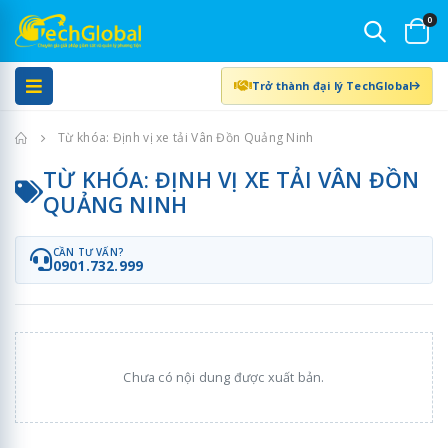
0
Trở thành đại lý TechGlobal
Trang chủ
Từ khóa: Định vị xe tải Vân Đồn Quảng Ninh
TỪ KHÓA: ĐỊNH VỊ XE TẢI VÂN ĐỒN
QUẢNG NINH
CẦN TƯ VẤN?
0901.732.999
Chưa có nội dung được xuất bản.