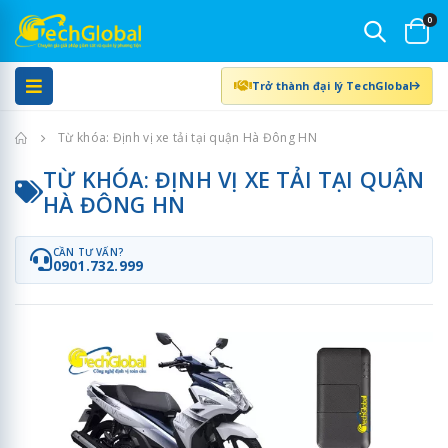
0
Trở thành đại lý TechGlobal
Trang chủ
Từ khóa: Định vị xe tải tại quận Hà Đông HN
TỪ KHÓA: ĐỊNH VỊ XE TẢI TẠI QUẬN
HÀ ĐÔNG HN
CẦN TƯ VẤN?
0901.732.999