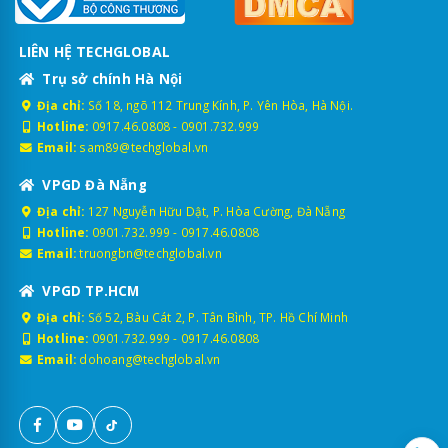
LIÊN HỆ TECHGLOBAL
Trụ sở chính Hà Nội
Địa chỉ:
Số 18, ngõ 112 Trung Kính, P. Yên Hòa, Hà Nội.
Hotline:
0917.46.0808
-
0901.732.999
Email:
sam89@techglobal.vn
VPGD Đà Nẵng
Địa chỉ:
127 Nguyễn Hữu Dật, P. Hòa Cường, Đà Nẵng
Hotline:
0901.732.999
-
0917.46.0808
Email:
truongbn@techglobal.vn
VPGD TP.HCM
Địa chỉ:
Số 52, Bàu Cát 2, P. Tân Bình, TP. Hồ Chí Minh
Hotline:
0901.732.999
-
0917.46.0808
Email:
dohoang@techglobal.vn