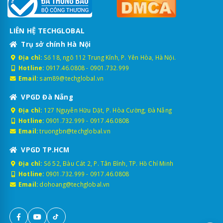
LIÊN HỆ TECHGLOBAL
Trụ sở chính Hà Nội
Địa chỉ:
Số 18, ngõ 112 Trung Kính, P. Yên Hòa, Hà Nội.
Hotline:
0917.46.0808
-
0901.732.999
Email:
sam89@techglobal.vn
VPGD Đà Nẵng
Địa chỉ:
127 Nguyễn Hữu Dật, P. Hòa Cường, Đà Nẵng
Hotline:
0901.732.999
-
0917.46.0808
Email:
truongbn@techglobal.vn
VPGD TP.HCM
Địa chỉ:
Số 52, Bàu Cát 2, P. Tân Bình, TP. Hồ Chí Minh
Hotline:
0901.732.999
-
0917.46.0808
Email:
dohoang@techglobal.vn