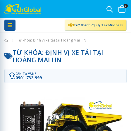
0
Trở thành đại lý TechGlobal
Trang chủ
Từ khóa: Định vị xe tải tại Hoàng Mai HN
TỪ KHÓA: ĐỊNH VỊ XE TẢI TẠI
HOÀNG MAI HN
CẦN TƯ VẤN?
0901.732.999