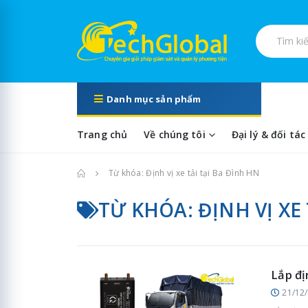
Tìm kiếm s
Danh mục sản phẩm
Trang chủ
Về chúng tôi
Đại lý & đối tác
Trang chủ
Từ khóa: Định vị xe tải tại Ba Đình HN
TỪ KHÓA: ĐỊNH VỊ XE
Lắp đị
21/12