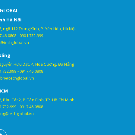
HGLOBAL
nh Hà Nội
, ngõ 112 Trung Kính, P. Yên Hòa, Hà Nội.
7.46.0808
-
0901.732.999
@techglobal.vn
Nẵng
Nguyễn Hữu Dật, P. Hòa Cường, Đà Nẵng
1.732.999
-
0917.46.0808
gbn@techglobal.vn
HCM
, Bàu Cát 2, P. Tân Bình, TP. Hồ Chí Minh
1.732.999
-
0917.46.0808
ng@techglobal.vn