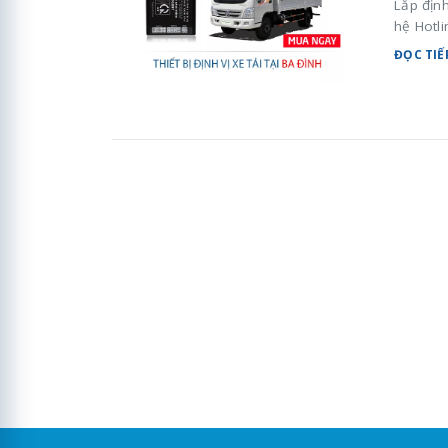
Lắp định
hệ Hotli
ĐỌC TIẾ