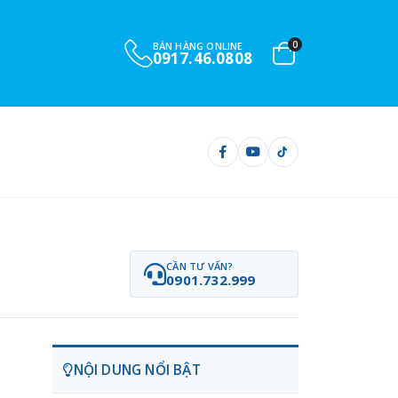
0
BÁN HÀNG ONLINE
0917.46.0808
CẦN TƯ VẤN?
0901.732.999
NỘI DUNG NỔI BẬT