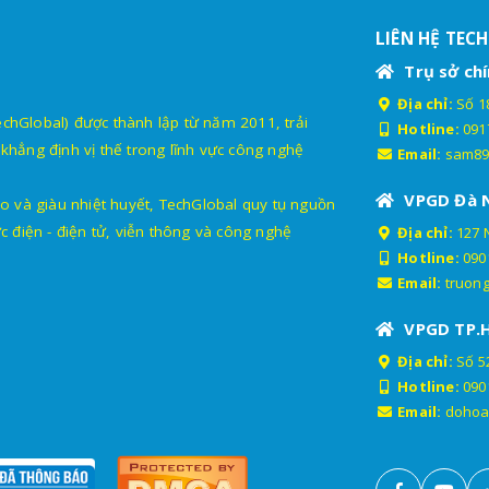
LIÊN HỆ TEC
Trụ sở chí
Địa chỉ:
Số 18
lobal) được thành lập từ năm 2011, trải
Hotline:
091
khẳng định vị thế trong lĩnh vực công nghệ
Email:
sam89
VPGD Đà 
o và giàu nhiệt huyết, TechGlobal quy tụ nguồn
c điện - điện tử, viễn thông và công nghệ
Địa chỉ:
127 
Hotline:
090
Email:
truon
VPGD TP.
Địa chỉ:
Số 52
Hotline:
090
Email:
dohoa