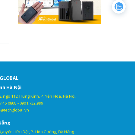
HGLOBAL
nh Hà Nội
, ngõ 112 Trung Kính, P. Yên Hòa, Hà Nội.
7.46.0808
-
0901.732.999
@techglobal.vn
Nẵng
Nguyễn Hữu Dật, P. Hòa Cường, Đà Nẵng