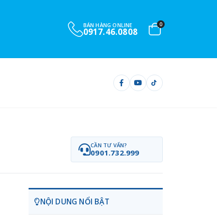
0
BÁN HÀNG ONLINE
0917.46.0808
CẦN TƯ VẤN?
0901.732.999
NỘI DUNG NỔI BẬT