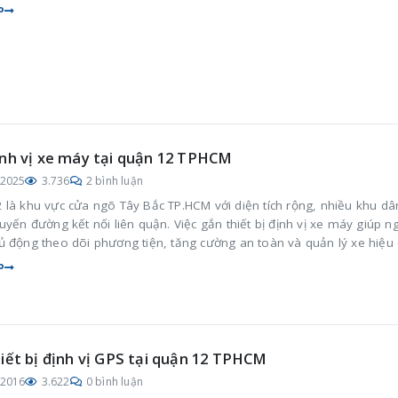
P
nh vị xe máy tại quận 12 TPHCM
/2025
3.736
2 bình luận
 là khu vực cửa ngõ Tây Bắc TP.HCM với diện tích rộng, nhiều khu dâ
uyến đường kết nối liên quận. Việc gắn thiết bị định vị xe máy giúp n
ủ động theo dõi phương tiện, tăng cường an toàn và quản lý xe hiệu
nh hoạt và công việc hằng ngày.
P
iết bị định vị GPS tại quận 12 TPHCM
/2016
3.622
0 bình luận