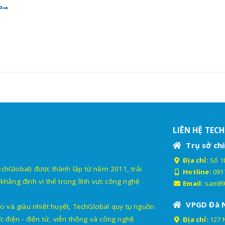
P
LIÊN HỆ TEC
Trụ sở chí
Địa chỉ:
Số 18
lobal) được thành lập từ năm 2011, trải
Hotline:
091
khẳng định vị thế trong lĩnh vực công nghệ
Email:
sam89
VPGD Đà 
o và giàu nhiệt huyết, TechGlobal quy tụ nguồn
c điện - điện tử, viễn thông và công nghệ
Địa chỉ:
127 