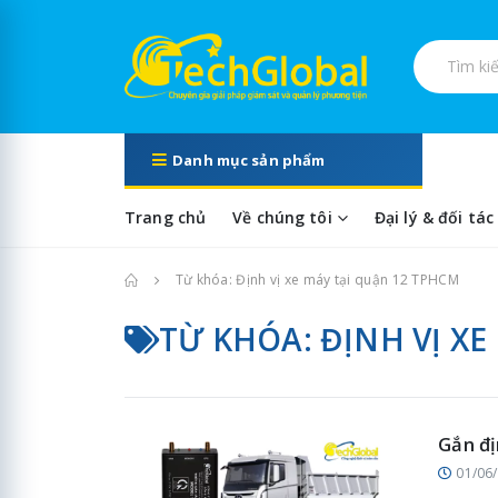
Tìm kiếm s
Danh mục sản phẩm
Trang chủ
Về chúng tôi
Đại lý & đối tác
Trang chủ
Từ khóa: Định vị xe máy tại quận 12 TPHCM
TỪ KHÓA: ĐỊNH VỊ X
Gắn đị
01/06