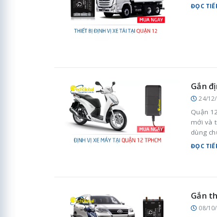
ĐỌC TIẾ
Gắn đị
24/12
Quận 12
mới và t
dùng ch
trong si
ĐỌC TIẾ
Gắn th
08/10