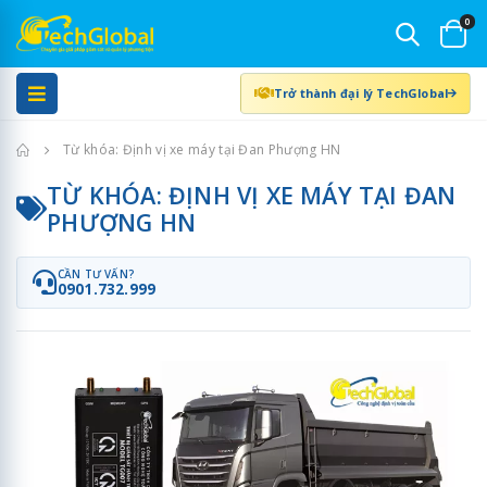
0
Trở thành đại lý TechGlobal
Trang chủ
Từ khóa: Định vị xe máy tại Đan Phượng HN
TỪ KHÓA: ĐỊNH VỊ XE MÁY TẠI ĐAN
PHƯỢNG HN
CẦN TƯ VẤN?
0901.732.999