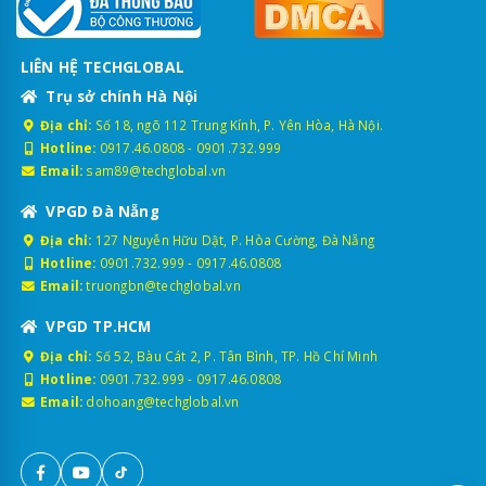
LIÊN HỆ TECHGLOBAL
Trụ sở chính Hà Nội
Địa chỉ:
Số 18, ngõ 112 Trung Kính, P. Yên Hòa, Hà Nội.
Hotline:
0917.46.0808
-
0901.732.999
Email:
sam89@techglobal.vn
VPGD Đà Nẵng
Địa chỉ:
127 Nguyễn Hữu Dật, P. Hòa Cường, Đà Nẵng
Hotline:
0901.732.999
-
0917.46.0808
Email:
truongbn@techglobal.vn
VPGD TP.HCM
Địa chỉ:
Số 52, Bàu Cát 2, P. Tân Bình, TP. Hồ Chí Minh
Hotline:
0901.732.999
-
0917.46.0808
Email:
dohoang@techglobal.vn