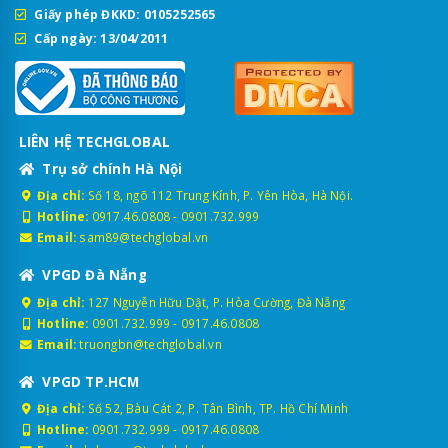
Giấy phép ĐKKD: 0105252565
Cấp ngày: 13/04/2011
LIÊN HỆ TECHGLOBAL
Trụ sở chính Hà Nội
Địa chỉ:
Số 18, ngõ 112 Trung Kính, P. Yên Hòa, Hà Nội.
Hotline:
0917.46.0808
-
0901.732.999
Email:
sam89@techglobal.vn
VPGD Đà Nẵng
Địa chỉ:
127 Nguyễn Hữu Dật, P. Hòa Cường, Đà Nẵng
Hotline:
0901.732.999
-
0917.46.0808
Email:
truongbn@techglobal.vn
VPGD TP.HCM
Địa chỉ:
Số 52, Bàu Cát 2, P. Tân Bình, TP. Hồ Chí Minh
Hotline:
0901.732.999
-
0917.46.0808