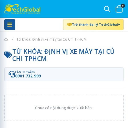
0
Trở thành đại lý TechGlobal
Trang chủ
Từ khóa: Định vị xe máy tại Củ Chi TPHCM
TỪ KHÓA: ĐỊNH VỊ XE MÁY TẠI CỦ
CHI TPHCM
CẦN TƯ VẤN?
0901.732.999
Chưa có nội dung được xuất bản.