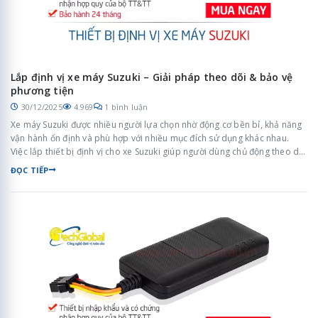
Lắp định vị xe máy Suzuki – Giải pháp theo dõi & bảo vệ
phương tiện
30/12/2025
4.969
1 bình luận
Xe máy Suzuki được nhiều người lựa chọn nhờ động cơ bền bỉ, khả năng
vận hành ổn định và phù hợp với nhiều mục đích sử dụng khác nhau.
Việc lắp thiết bị định vị cho xe Suzuki giúp người dùng chủ động theo dõi
phương tiện, nâng cao an toàn và quản lý xe hiệu quả hơn trong quá
ĐỌC TIẾP
trình sử dụng hằng ngày.