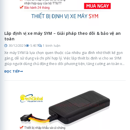
Lắp định vị xe máy SYM – Giải pháp theo dõi & bảo vệ an
toàn
30/12/2025
5.407
1 bình luận
Xe máy SYM là lựa chọn quen thuộc của nhiều gia đình nhờ thiết kế gọn
gàng, dễ sử dụng và chi phí hợp lý. Việc lắp thiết bị định vị cho xe SYM
giúp người dùng chủ động theo dõi phương tiện, tăng cường an toàn và
quản lý xe hiệu quả trong quá trình sử dụng hằng ngày.
ĐỌC TIẾP