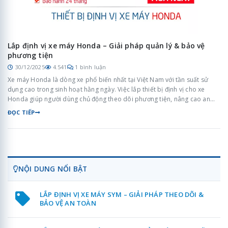
Lắp định vị xe máy Honda – Giải pháp quản lý & bảo vệ
phương tiện
30/12/2025
4.541
1 bình luận
Xe máy Honda là dòng xe phổ biến nhất tại Việt Nam với tần suất sử
dụng cao trong sinh hoạt hằng ngày. Việc lắp thiết bị định vị cho xe
Honda giúp người dùng chủ động theo dõi phương tiện, nâng cao an
toàn và quản lý xe hiệu quả hơn trong nhiều tình huống thực tế.
ĐỌC TIẾP
NỘI DUNG NỔI BẬT
LẮP ĐỊNH VỊ XE MÁY SYM – GIẢI PHÁP THEO DÕI &
BẢO VỆ AN TOÀN