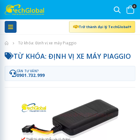
0
Trở thành đại lý TechGlobal
Trang chủ
Từ khóa: Định vị xe máy Piaggio
TỪ KHÓA: ĐỊNH VỊ XE MÁY PIAGGIO
CẦN TƯ VẤN?
0901.732.999