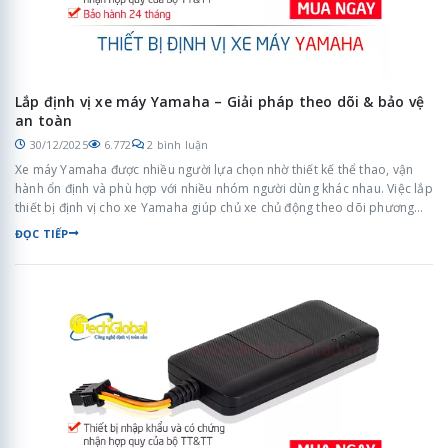
Lắp định vị xe máy Yamaha – Giải pháp theo dõi & bảo vệ
an toàn
30/12/2025
6.772
2 bình luận
Xe máy Yamaha được nhiều người lựa chọn nhờ thiết kế thể thao, vận
hành ổn định và phù hợp với nhiều nhóm người dùng khác nhau. Việc lắp
thiết bị định vị cho xe Yamaha giúp chủ xe chủ động theo dõi phương
tiện, nâng cao mức độ an toàn và quản lý xe hiệu quả trong quá trình sử
ĐỌC TIẾP
dụng hằng ngày.