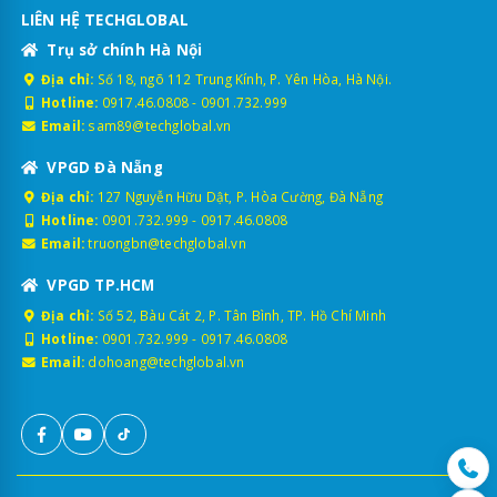
LIÊN HỆ TECHGLOBAL
Trụ sở chính Hà Nội
Địa chỉ:
Số 18, ngõ 112 Trung Kính, P. Yên Hòa, Hà Nội.
Hotline:
0917.46.0808
-
0901.732.999
Email:
sam89@techglobal.vn
VPGD Đà Nẵng
Địa chỉ:
127 Nguyễn Hữu Dật, P. Hòa Cường, Đà Nẵng
Hotline:
0901.732.999
-
0917.46.0808
Email:
truongbn@techglobal.vn
VPGD TP.HCM
Địa chỉ:
Số 52, Bàu Cát 2, P. Tân Bình, TP. Hồ Chí Minh
Hotline:
0901.732.999
-
0917.46.0808
Email:
dohoang@techglobal.vn