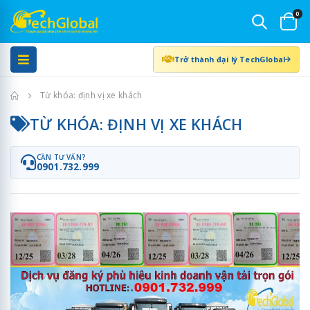
0
Trở thành đại lý TechGlobal
Trang chủ
Từ khóa: định vị xe khách
TỪ KHÓA: ĐỊNH VỊ XE KHÁCH
CẦN TƯ VẤN?
0901.732.999