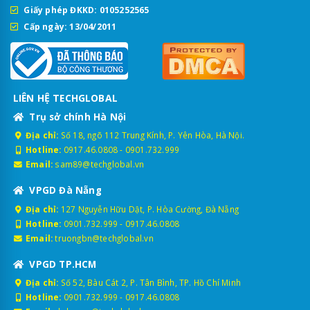
Giấy phép ĐKKD: 0105252565
Cấp ngày: 13/04/2011
LIÊN HỆ TECHGLOBAL
Trụ sở chính Hà Nội
Địa chỉ:
Số 18, ngõ 112 Trung Kính, P. Yên Hòa, Hà Nội.
Hotline:
0917.46.0808
-
0901.732.999
Email:
sam89@techglobal.vn
VPGD Đà Nẵng
Địa chỉ:
127 Nguyễn Hữu Dật, P. Hòa Cường, Đà Nẵng
Hotline:
0901.732.999
-
0917.46.0808
Email:
truongbn@techglobal.vn
VPGD TP.HCM
Địa chỉ:
Số 52, Bàu Cát 2, P. Tân Bình, TP. Hồ Chí Minh
Hotline:
0901.732.999
-
0917.46.0808