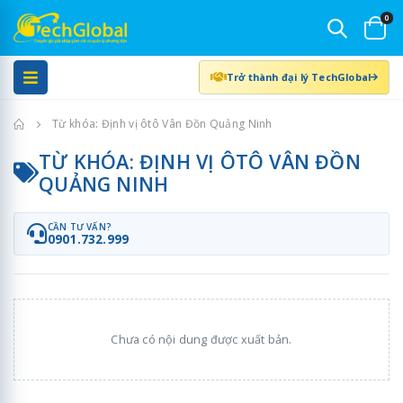
0
Trở thành đại lý TechGlobal
Trang chủ
Từ khóa: Định vị ôtô Vân Đồn Quảng Ninh
TỪ KHÓA: ĐỊNH VỊ ÔTÔ VÂN ĐỒN
QUẢNG NINH
CẦN TƯ VẤN?
0901.732.999
Chưa có nội dung được xuất bản.