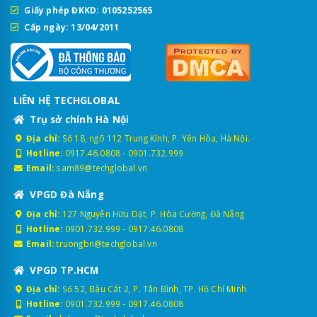
Giấy phép ĐKKD: 0105252565
Cấp ngày: 13/04/2011
LIÊN HỆ TECHGLOBAL
Trụ sở chính Hà Nội
Địa chỉ:
Số 18, ngõ 112 Trung Kính, P. Yên Hòa, Hà Nội.
Hotline:
0917.46.0808
-
0901.732.999
Email:
sam89@techglobal.vn
VPGD Đà Nẵng
Địa chỉ:
127 Nguyễn Hữu Dật, P. Hòa Cường, Đà Nẵng
Hotline:
0901.732.999
-
0917.46.0808
Email:
truongbn@techglobal.vn
VPGD TP.HCM
Địa chỉ:
Số 52, Bàu Cát 2, P. Tân Bình, TP. Hồ Chí Minh
Hotline:
0901.732.999
-
0917.46.0808