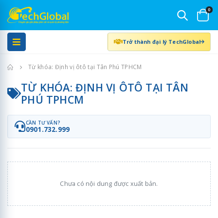
0
Trở thành đại lý TechGlobal
Trang chủ
Từ khóa: Định vị ôtô tại Tân Phú TPHCM
TỪ KHÓA: ĐỊNH VỊ ÔTÔ TẠI TÂN
PHÚ TPHCM
CẦN TƯ VẤN?
0901.732.999
Chưa có nội dung được xuất bản.