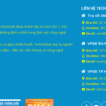
LIÊN HỆ TEC
Trụ sở chí
Địa chỉ:
Số 18
lobal) được thành lập từ năm 2011, trải
Hotline:
091
khẳng định vị thế trong lĩnh vực công nghệ
Email:
sam89
VPGD Đà 
o và giàu nhiệt huyết, TechGlobal quy tụ nguồn
c điện - điện tử, viễn thông và công nghệ
Địa chỉ:
127 
Hotline:
090
Email:
truon
VPGD TP.
Địa chỉ:
Số 52
Hotline:
090
Email:
dohoa