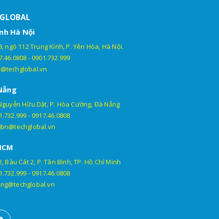
HGLOBAL
nh Hà Nội
, ngõ 112 Trung Kính, P. Yên Hòa, Hà Nội.
7.46.0808
-
0901.732.999
@techglobal.vn
Nẵng
Nguyễn Hữu Dật, P. Hòa Cường, Đà Nẵng
1.732.999
-
0917.46.0808
gbn@techglobal.vn
HCM
, Bàu Cát 2, P. Tân Bình, TP. Hồ Chí Minh
1.732.999
-
0917.46.0808
ng@techglobal.vn