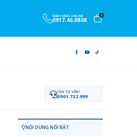
0
BÁN HÀNG ONLINE
0917.46.0808
CẦN TƯ VẤN?
0901.732.999
NỘI DUNG NỔI BẬT