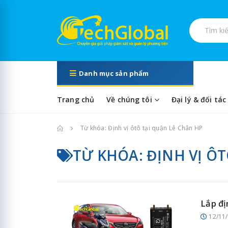
Tìm kiếm s
Danh mục sản phẩm
Trang chủ
Về chúng tôi
Đại lý & đối tác
Trang chủ
Từ khóa: Định vị ôtô tại quận Lê Chân HP
TỪ KHÓA: ĐỊNH VỊ Ô
Lắp đị
12/11