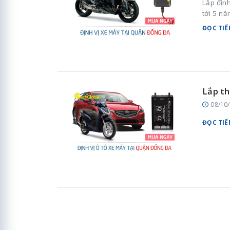
Lắp địn
tới 5 nă
ĐỌC TIẾ
Lắp th
08/10
ĐỌC TIẾ