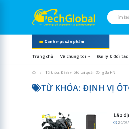
Tìm kiếm s
Danh mục sản phẩm
Trang chủ
Về chúng tôi
Đại lý & đối tác
Trang chủ
Từ khóa: Định vị ôtô tại quận đống đa HN
TỪ KHÓA: ĐỊNH VỊ Ô
Lắp đị
20/07