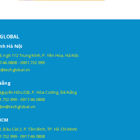
HGLOBAL
nh Hà Nội
, ngõ 112 Trung Kính, P. Yên Hòa, Hà Nội.
7.46.0808
-
0901.732.999
@techglobal.vn
Nẵng
Nguyễn Hữu Dật, P. Hòa Cường, Đà Nẵng
1.732.999
-
0917.46.0808
gbn@techglobal.vn
HCM
, Bàu Cát 2, P. Tân Bình, TP. Hồ Chí Minh
1.732.999
-
0917.46.0808