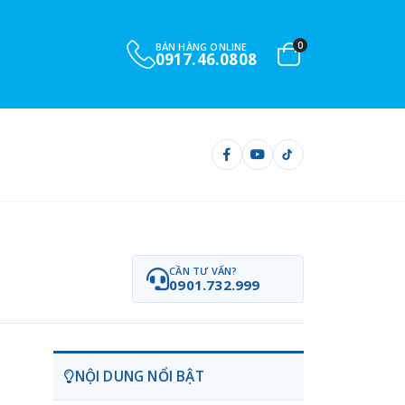
0
BÁN HÀNG ONLINE
0917.46.0808
CẦN TƯ VẤN?
0901.732.999
NỘI DUNG NỔI BẬT