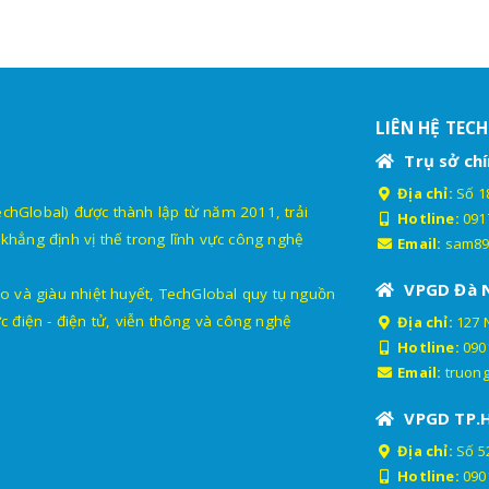
LIÊN HỆ TEC
Trụ sở chí
Địa chỉ:
Số 18
lobal) được thành lập từ năm 2011, trải
Hotline:
091
khẳng định vị thế trong lĩnh vực công nghệ
Email:
sam89
VPGD Đà 
o và giàu nhiệt huyết, TechGlobal quy tụ nguồn
c điện - điện tử, viễn thông và công nghệ
Địa chỉ:
127 
Hotline:
090
Email:
truon
VPGD TP.
Địa chỉ:
Số 52
Hotline:
090