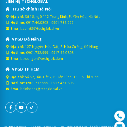
LIÊN HỆ TECHGLOBAL
Trụ sở chính Hà Nội
Địa chỉ:
Số 18, ngõ 112 Trung Kính, P. Yên Hòa, Hà Nội.
Hotline:
0917.46.0808
-
0901.732.999
Email:
sam89@techglobal.vn
VPGD Đà Nẵng
Địa chỉ:
127 Nguyễn Hữu Dật, P. Hòa Cường, Đà Nẵng
Hotline:
0901.732.999
-
0917.46.0808
Email:
truongbn@techglobal.vn
VPGD TP.HCM
Địa chỉ:
Số 52, Bàu Cát 2, P. Tân Bình, TP. Hồ Chí Minh
Hotline:
0901.732.999
-
0917.46.0808
Email:
dohoang@techglobal.vn
© 2011 Power By TechGlobal Co., Ltd - Bản quyền thuộc về Công ty TNHH