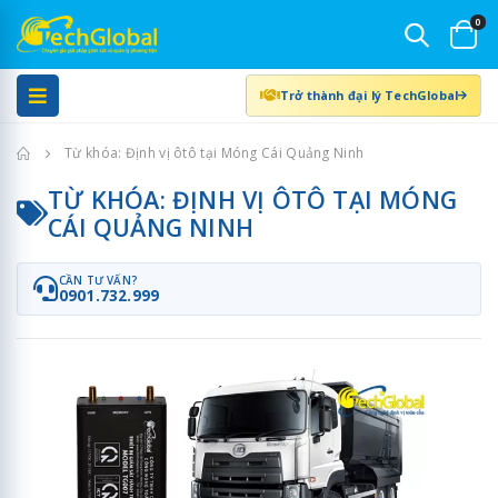
0
Trở thành đại lý TechGlobal
Trang chủ
Từ khóa: Định vị ôtô tại Móng Cái Quảng Ninh
TỪ KHÓA: ĐỊNH VỊ ÔTÔ TẠI MÓNG
CÁI QUẢNG NINH
CẦN TƯ VẤN?
0901.732.999