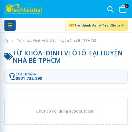
0
Trở thành đại lý TechGlobal
Trang chủ
Từ khóa: Định vị ôtô tại huyện Nhà Bè TPHCM
TỪ KHÓA: ĐỊNH VỊ ÔTÔ TẠI HUYỆN
NHÀ BÈ TPHCM
CẦN TƯ VẤN?
0901.732.999
Chưa có nội dung được xuất bản.