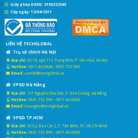
Giấy phép ĐKKD: 0105252565
Cấp ngày: 13/04/2011
LIÊN HỆ TECHGLOBAL
Trụ sở chính Hà Nội
Địa chỉ:
Số 18, ngõ 112 Trung Kính, P. Yên Hòa, Hà Nội.
Hotline:
0917.46.0808
-
0901.732.999
Email:
sam89@techglobal.vn
VPGD Đà Nẵng
Địa chỉ:
127 Nguyễn Hữu Dật, P. Hòa Cường, Đà Nẵng
Hotline:
0901.732.999
-
0917.46.0808
Email:
truongbn@techglobal.vn
VPGD TP.HCM
Địa chỉ:
Số 52, Bàu Cát 2, P. Tân Bình, TP. Hồ Chí Minh
Hotline:
0901.732.999
-
0917.46.0808