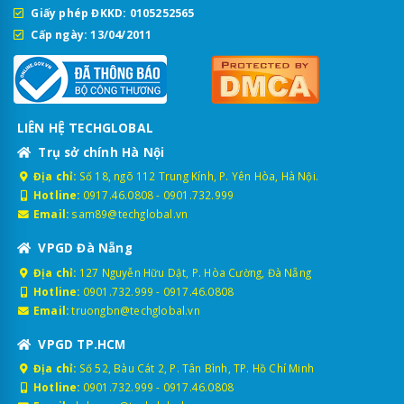
Giấy phép ĐKKD: 0105252565
Cấp ngày: 13/04/2011
LIÊN HỆ TECHGLOBAL
Trụ sở chính Hà Nội
Địa chỉ:
Số 18, ngõ 112 Trung Kính, P. Yên Hòa, Hà Nội.
Hotline:
0917.46.0808
-
0901.732.999
Email:
sam89@techglobal.vn
VPGD Đà Nẵng
Địa chỉ:
127 Nguyễn Hữu Dật, P. Hòa Cường, Đà Nẵng
Hotline:
0901.732.999
-
0917.46.0808
Email:
truongbn@techglobal.vn
VPGD TP.HCM
Địa chỉ:
Số 52, Bàu Cát 2, P. Tân Bình, TP. Hồ Chí Minh
Hotline:
0901.732.999
-
0917.46.0808