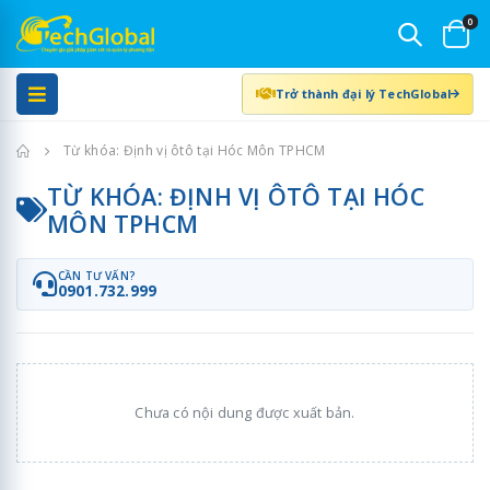
0
Trở thành đại lý TechGlobal
Trang chủ
Từ khóa: Định vị ôtô tại Hóc Môn TPHCM
TỪ KHÓA: ĐỊNH VỊ ÔTÔ TẠI HÓC
MÔN TPHCM
CẦN TƯ VẤN?
0901.732.999
Chưa có nội dung được xuất bản.