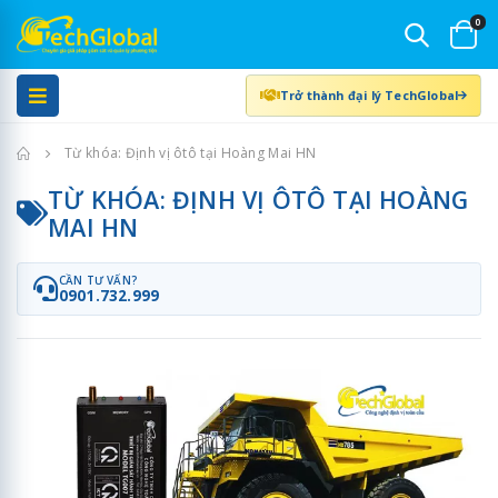
0
Trở thành đại lý TechGlobal
Trang chủ
Từ khóa: Định vị ôtô tại Hoàng Mai HN
TỪ KHÓA: ĐỊNH VỊ ÔTÔ TẠI HOÀNG
MAI HN
CẦN TƯ VẤN?
0901.732.999