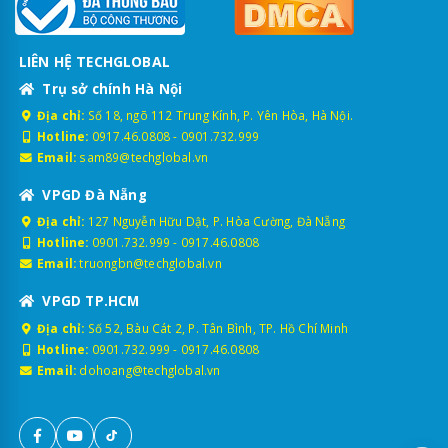
LIÊN HỆ TECHGLOBAL
Trụ sở chính Hà Nội
Địa chỉ:
Số 18, ngõ 112 Trung Kính, P. Yên Hòa, Hà Nội.
Hotline:
0917.46.0808
-
0901.732.999
Email:
sam89@techglobal.vn
VPGD Đà Nẵng
Địa chỉ:
127 Nguyễn Hữu Dật, P. Hòa Cường, Đà Nẵng
Hotline:
0901.732.999
-
0917.46.0808
Email:
truongbn@techglobal.vn
VPGD TP.HCM
Địa chỉ:
Số 52, Bàu Cát 2, P. Tân Bình, TP. Hồ Chí Minh
Hotline:
0901.732.999
-
0917.46.0808
Email:
dohoang@techglobal.vn