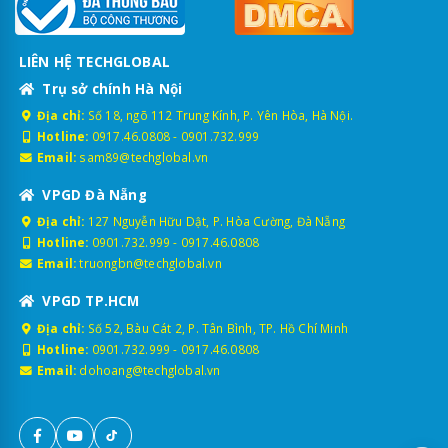
LIÊN HỆ TECHGLOBAL
Trụ sở chính Hà Nội
Địa chỉ:
Số 18, ngõ 112 Trung Kính, P. Yên Hòa, Hà Nội.
Hotline:
0917.46.0808
-
0901.732.999
Email:
sam89@techglobal.vn
VPGD Đà Nẵng
Địa chỉ:
127 Nguyễn Hữu Dật, P. Hòa Cường, Đà Nẵng
Hotline:
0901.732.999
-
0917.46.0808
Email:
truongbn@techglobal.vn
VPGD TP.HCM
Địa chỉ:
Số 52, Bàu Cát 2, P. Tân Bình, TP. Hồ Chí Minh
Hotline:
0901.732.999
-
0917.46.0808
Email:
dohoang@techglobal.vn