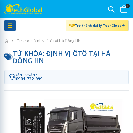
0
Trở thành đại lý TechGlobal
Trang chủ
Từ khóa: Định vị ôtô tại Hà Đông HN
TỪ KHÓA: ĐỊNH VỊ ÔTÔ TẠI HÀ
ĐÔNG HN
CẦN TƯ VẤN?
0901.732.999