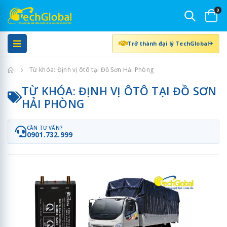
0
Trở thành đại lý TechGlobal
Trang chủ
Từ khóa: Định vị ôtô tại Đồ Sơn Hải Phòng
TỪ KHÓA: ĐỊNH VỊ ÔTÔ TẠI ĐỒ SƠN
HẢI PHÒNG
CẦN TƯ VẤN?
0901.732.999