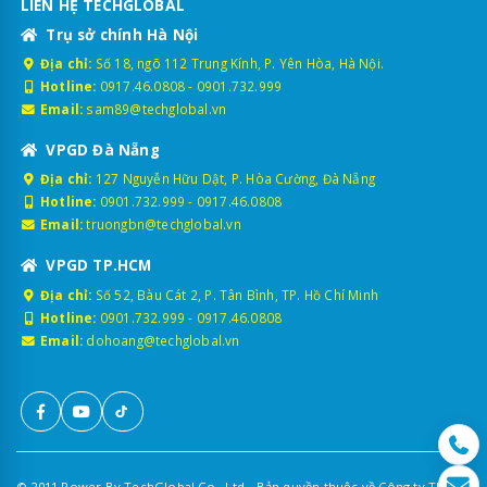
LIÊN HỆ TECHGLOBAL
Trụ sở chính Hà Nội
Địa chỉ:
Số 18, ngõ 112 Trung Kính, P. Yên Hòa, Hà Nội.
Hotline:
0917.46.0808
-
0901.732.999
Email:
sam89@techglobal.vn
VPGD Đà Nẵng
Địa chỉ:
127 Nguyễn Hữu Dật, P. Hòa Cường, Đà Nẵng
Hotline:
0901.732.999
-
0917.46.0808
Email:
truongbn@techglobal.vn
VPGD TP.HCM
Địa chỉ:
Số 52, Bàu Cát 2, P. Tân Bình, TP. Hồ Chí Minh
Hotline:
0901.732.999
-
0917.46.0808
Email:
dohoang@techglobal.vn
© 2011 Power By TechGlobal Co., Ltd - Bản quyền thuộc về Công ty TNHH