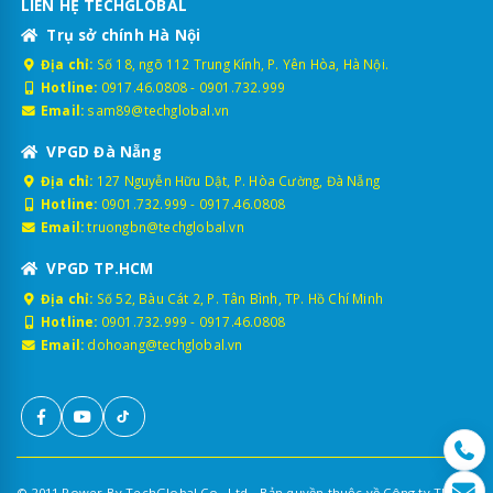
LIÊN HỆ TECHGLOBAL
Trụ sở chính Hà Nội
Địa chỉ:
Số 18, ngõ 112 Trung Kính, P. Yên Hòa, Hà Nội.
Hotline:
0917.46.0808
-
0901.732.999
Email:
sam89@techglobal.vn
VPGD Đà Nẵng
Địa chỉ:
127 Nguyễn Hữu Dật, P. Hòa Cường, Đà Nẵng
Hotline:
0901.732.999
-
0917.46.0808
Email:
truongbn@techglobal.vn
VPGD TP.HCM
Địa chỉ:
Số 52, Bàu Cát 2, P. Tân Bình, TP. Hồ Chí Minh
Hotline:
0901.732.999
-
0917.46.0808
Email:
dohoang@techglobal.vn
© 2011 Power By TechGlobal Co., Ltd - Bản quyền thuộc về Công ty TNHH