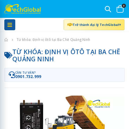
0
Trở thành đại lý TechGlobal
Trang chủ
Từ khóa: Định vị ôtô tại Ba Chẽ Quảng Ninh
TỪ KHÓA: ĐỊNH VỊ ÔTÔ TẠI BA CHẼ
QUẢNG NINH
CẦN TƯ VẤN?
0901.732.999