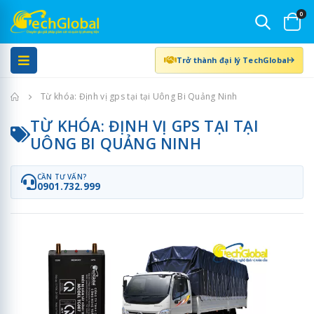
0
Trở thành đại lý TechGlobal
Trang chủ
Từ khóa: Định vị gps tại tại Uông Bi Quảng Ninh
TỪ KHÓA: ĐỊNH VỊ GPS TẠI TẠI
UÔNG BI QUẢNG NINH
CẦN TƯ VẤN?
0901.732.999