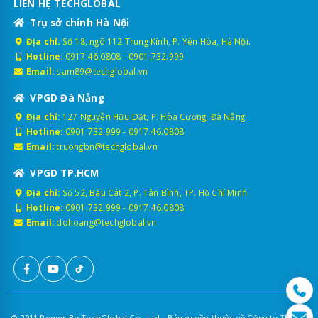
LIÊN HỆ TECHGLOBAL
Trụ sở chính Hà Nội
Địa chỉ:
Số 18, ngõ 112 Trung Kính, P. Yên Hòa, Hà Nội.
Hotline:
0917.46.0808
-
0901.732.999
Email:
sam89@techglobal.vn
VPGD Đà Nẵng
Địa chỉ:
127 Nguyễn Hữu Dật, P. Hòa Cường, Đà Nẵng
Hotline:
0901.732.999
-
0917.46.0808
Email:
truongbn@techglobal.vn
VPGD TP.HCM
Địa chỉ:
Số 52, Bàu Cát 2, P. Tân Bình, TP. Hồ Chí Minh
Hotline:
0901.732.999
-
0917.46.0808
Email:
dohoang@techglobal.vn
© 2011 Power By TechGlobal Co., Ltd - Bản quyền thuộc về Công ty TNHH