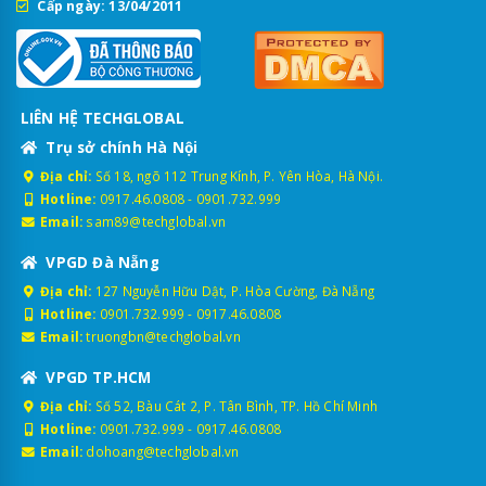
Cấp ngày: 13/04/2011
LIÊN HỆ TECHGLOBAL
Trụ sở chính Hà Nội
Địa chỉ:
Số 18, ngõ 112 Trung Kính, P. Yên Hòa, Hà Nội.
Hotline:
0917.46.0808
-
0901.732.999
Email:
sam89@techglobal.vn
VPGD Đà Nẵng
Địa chỉ:
127 Nguyễn Hữu Dật, P. Hòa Cường, Đà Nẵng
Hotline:
0901.732.999
-
0917.46.0808
Email:
truongbn@techglobal.vn
VPGD TP.HCM
Địa chỉ:
Số 52, Bàu Cát 2, P. Tân Bình, TP. Hồ Chí Minh
Hotline:
0901.732.999
-
0917.46.0808
Email:
dohoang@techglobal.vn