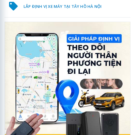
LẮP ĐỊNH VỊ XE MÁY TẠI TÂY HỒ HÀ NỘI