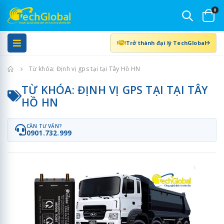
0
Trở thành đại lý TechGlobal
Trang chủ
Từ khóa: Định vị gps tại tại Tây Hồ HN
TỪ KHÓA: ĐỊNH VỊ GPS TẠI TẠI TÂY
HỒ HN
CẦN TƯ VẤN?
0901.732.999