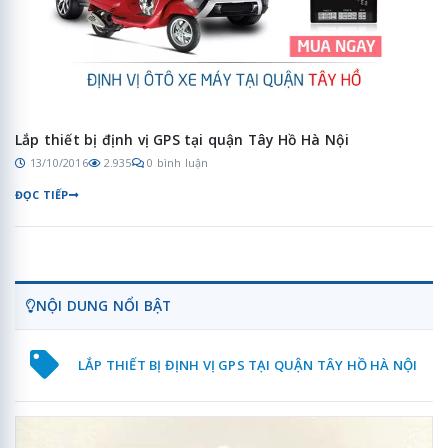
Lắp thiết bị định vị GPS tại quận Tây Hồ Hà Nội
13/10/2016
2.935
0 bình luận
ĐỌC TIẾP
NỘI DUNG NỔI BẬT
LẮP THIẾT BỊ ĐỊNH VỊ GPS TẠI QUẬN TÂY HỒ HÀ NỘI