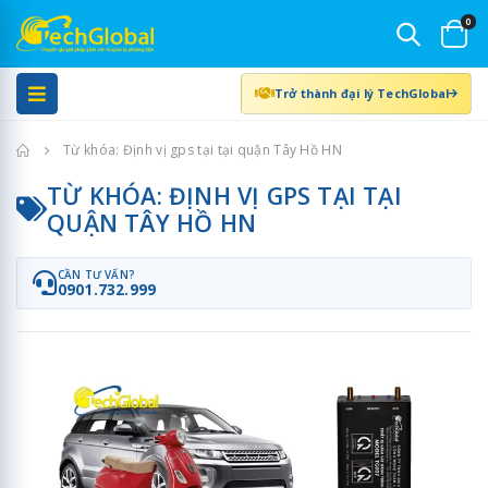
0
Trở thành đại lý TechGlobal
Trang chủ
Từ khóa: Định vị gps tại tại quận Tây Hồ HN
TỪ KHÓA: ĐỊNH VỊ GPS TẠI TẠI
QUẬN TÂY HỒ HN
CẦN TƯ VẤN?
0901.732.999