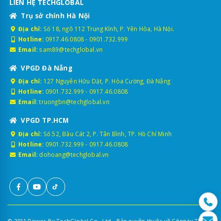
LIÊN HỆ TECHGLOBAL
Trụ sở chính Hà Nội
Địa chỉ:
Số 18, ngõ 112 Trung Kính, P. Yên Hòa, Hà Nội.
Hotline:
0917.46.0808
-
0901.732.999
Email:
sam89@techglobal.vn
VPGD Đà Nẵng
Địa chỉ:
127 Nguyễn Hữu Dật, P. Hòa Cường, Đà Nẵng
Hotline:
0901.732.999
-
0917.46.0808
Email:
truongbn@techglobal.vn
VPGD TP.HCM
Địa chỉ:
Số 52, Bàu Cát 2, P. Tân Bình, TP. Hồ Chí Minh
Hotline:
0901.732.999
-
0917.46.0808
Email:
dohoang@techglobal.vn
© 2011 Power By TechGlobal Co., Ltd - Bản quyền thuộc về Công ty TNHH