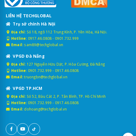
LIÊN HỆ TECHGLOBAL
Trụ sở chính Hà Nội
Địa chỉ:
Số 18, ngõ 112 Trung Kính, P. Yên Hòa, Hà Nội.
Hotline:
0917.46.0808
-
0901.732.999
Email:
sam89@techglobal.vn
VPGD Đà Nẵng
Địa chỉ:
127 Nguyễn Hữu Dật, P. Hòa Cường, Đà Nẵng
Hotline:
0901.732.999
-
0917.46.0808
Email:
truongbn@techglobal.vn
VPGD TP.HCM
Địa chỉ:
Số 52, Bàu Cát 2, P. Tân Bình, TP. Hồ Chí Minh
Hotline:
0901.732.999
-
0917.46.0808
Email:
dohoang@techglobal.vn