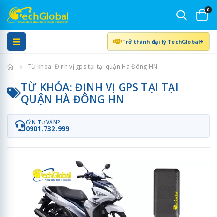
0
Trở thành đại lý TechGlobal
Trang chủ
Từ khóa: Định vị gps tại tại quận Hà Đông HN
TỪ KHÓA: ĐỊNH VỊ GPS TẠI TẠI
QUẬN HÀ ĐÔNG HN
CẦN TƯ VẤN?
0901.732.999