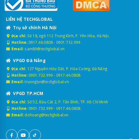
LIÊN HỆ TECHGLOBAL
Trụ sở chính Hà Nội
Địa chỉ:
Số 18, ngõ 112 Trung Kính, P. Yên Hòa, Hà Nội.
Hotline:
0917.46.0808
-
0901.732.999
Email:
sam89@techglobal.vn
VPGD Đà Nẵng
Địa chỉ:
127 Nguyễn Hữu Dật, P. Hòa Cường, Đà Nẵng
Hotline:
0901.732.999
-
0917.46.0808
Email:
truongbn@techglobal.vn
VPGD TP.HCM
Địa chỉ:
Số 52, Bàu Cát 2, P. Tân Bình, TP. Hồ Chí Minh
Hotline:
0901.732.999
-
0917.46.0808
Email:
dohoang@techglobal.vn