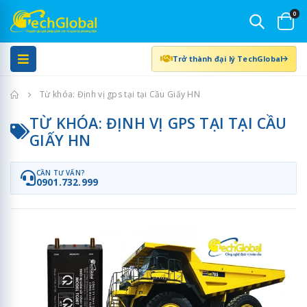
0
Trở thành đại lý TechGlobal
Trang chủ
Từ khóa: Định vị gps tại tại Cầu Giấy HN
TỪ KHÓA: ĐỊNH VỊ GPS TẠI TẠI CẦU
GIẤY HN
CẦN TƯ VẤN?
0901.732.999