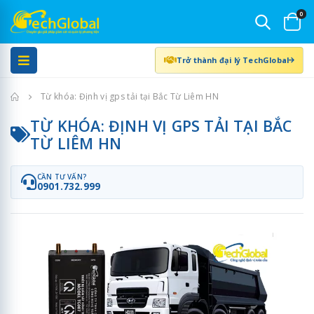
0
Trở thành đại lý TechGlobal
Trang chủ
Từ khóa: Định vị gps tải tại Bắc Từ Liêm HN
TỪ KHÓA: ĐỊNH VỊ GPS TẢI TẠI BẮC
TỪ LIÊM HN
CẦN TƯ VẤN?
0901.732.999