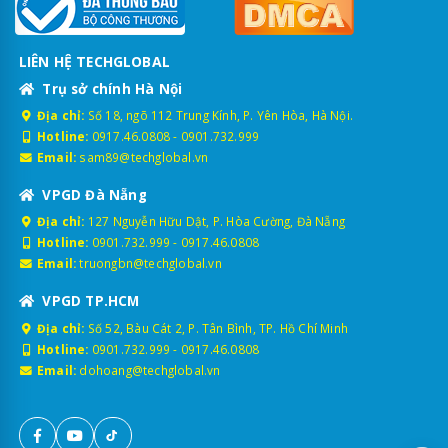
LIÊN HỆ TECHGLOBAL
Trụ sở chính Hà Nội
Địa chỉ:
Số 18, ngõ 112 Trung Kính, P. Yên Hòa, Hà Nội.
Hotline:
0917.46.0808
-
0901.732.999
Email:
sam89@techglobal.vn
VPGD Đà Nẵng
Địa chỉ:
127 Nguyễn Hữu Dật, P. Hòa Cường, Đà Nẵng
Hotline:
0901.732.999
-
0917.46.0808
Email:
truongbn@techglobal.vn
VPGD TP.HCM
Địa chỉ:
Số 52, Bàu Cát 2, P. Tân Bình, TP. Hồ Chí Minh
Hotline:
0901.732.999
-
0917.46.0808
Email:
dohoang@techglobal.vn