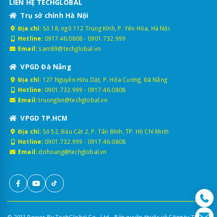
LIÊN HỆ TECHGLOBAL
Trụ sở chính Hà Nội
Địa chỉ:
Số 18, ngõ 112 Trung Kính, P. Yên Hòa, Hà Nội.
Hotline:
0917.46.0808
-
0901.732.999
Email:
sam89@techglobal.vn
VPGD Đà Nẵng
Địa chỉ:
127 Nguyễn Hữu Dật, P. Hòa Cường, Đà Nẵng
Hotline:
0901.732.999
-
0917.46.0808
Email:
truongbn@techglobal.vn
VPGD TP.HCM
Địa chỉ:
Số 52, Bàu Cát 2, P. Tân Bình, TP. Hồ Chí Minh
Hotline:
0901.732.999
-
0917.46.0808
Email:
dohoang@techglobal.vn
© 2011 Power By TechGlobal Co., Ltd - Bản quyền thuộc về Công ty TNHH