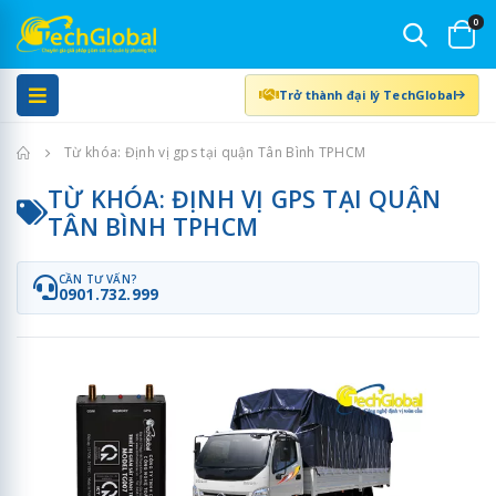
0
Trở thành đại lý TechGlobal
Trang chủ
Từ khóa: Định vị gps tại quận Tân Bình TPHCM
TỪ KHÓA: ĐỊNH VỊ GPS TẠI QUẬN
TÂN BÌNH TPHCM
CẦN TƯ VẤN?
0901.732.999