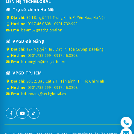
LIÊN HỆ TECHGLOBAL
Trụ sở chính Hà Nội
Địa chỉ:
Số 18, ngõ 112 Trung Kính, P. Yên Hòa, Hà Nội.
Hotline:
0917.46.0808
-
0901.732.999
Email:
sam89@techglobal.vn
VPGD Đà Nẵng
Địa chỉ:
127 Nguyễn Hữu Dật, P. Hòa Cường, Đà Nẵng
Hotline:
0901.732.999
-
0917.46.0808
Email:
truongbn@techglobal.vn
VPGD TP.HCM
Địa chỉ:
Số 52, Bàu Cát 2, P. Tân Bình, TP. Hồ Chí Minh
Hotline:
0901.732.999
-
0917.46.0808
Email:
dohoang@techglobal.vn
© 2011 Power By TechGlobal Co., Ltd - Bản quyền thuộc về Công ty TNHH