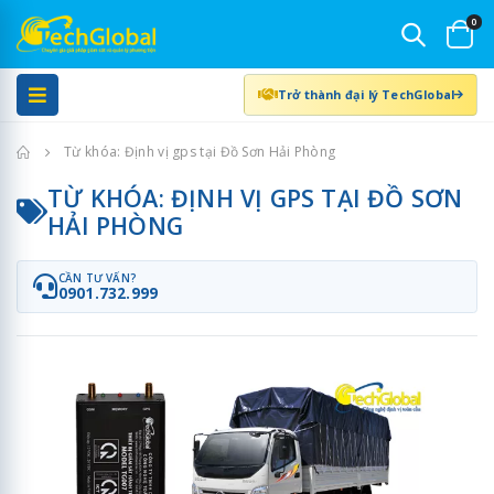
0
Trở thành đại lý TechGlobal
Trang chủ
Từ khóa: Định vị gps tại Đồ Sơn Hải Phòng
TỪ KHÓA: ĐỊNH VỊ GPS TẠI ĐỒ SƠN
HẢI PHÒNG
CẦN TƯ VẤN?
0901.732.999