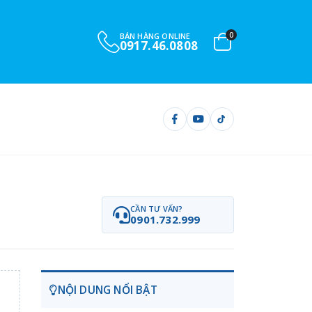
0
BÁN HÀNG ONLINE
0917.46.0808
CẦN TƯ VẤN?
0901.732.999
NỘI DUNG NỔI BẬT