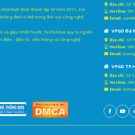
Địa chỉ:
Số 18
lobal) được thành lập từ năm 2011, trải
Hotline:
091
khẳng định vị thế trong lĩnh vực công nghệ
Email:
sam89
VPGD Đà 
o và giàu nhiệt huyết, TechGlobal quy tụ nguồn
c điện - điện tử, viễn thông và công nghệ
Địa chỉ:
127 
Hotline:
090
Email:
truon
VPGD TP.
Địa chỉ:
Số 52
Hotline:
090
Email:
dohoa