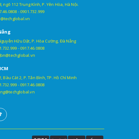
, ngõ 112 Trung Kính, P. Yên Hòa, Hà Nội.
7.46.0808
-
0901.732.999
@techglobal.vn
Nẵng
Nguyễn Hữu Dật, P. Hòa Cường, Đà Nẵng
1.732.999
-
0917.46.0808
gbn@techglobal.vn
HCM
, Bàu Cát 2, P. Tân Bình, TP. Hồ Chí Minh
1.732.999
-
0917.46.0808
ng@techglobal.vn