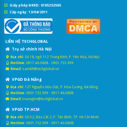
Giấy phép ĐKKD: 0105252565
Cấp ngày: 13/04/2011
LIÊN HỆ TECHGLOBAL
Trụ sở chính Hà Nội
Địa chỉ:
Số 18, ngõ 112 Trung Kính, P. Yên Hòa, Hà Nội.
Hotline:
0917.46.0808
-
0901.732.999
Email:
sam89@techglobal.vn
VPGD Đà Nẵng
Địa chỉ:
127 Nguyễn Hữu Dật, P. Hòa Cường, Đà Nẵng
Hotline:
0901.732.999
-
0917.46.0808
Email:
truongbn@techglobal.vn
VPGD TP.HCM
Địa chỉ:
Số 52, Bàu Cát 2, P. Tân Bình, TP. Hồ Chí Minh
Hotline:
0901.732.999
-
0917.46.0808