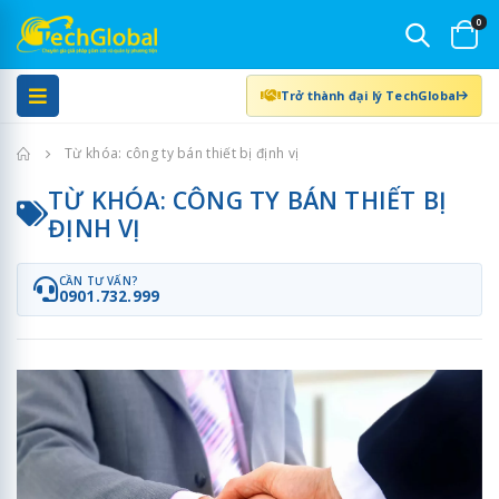
0
Trở thành đại lý TechGlobal
Trang chủ
Từ khóa: công ty bán thiết bị định vị
TỪ KHÓA: CÔNG TY BÁN THIẾT BỊ
ĐỊNH VỊ
CẦN TƯ VẤN?
0901.732.999