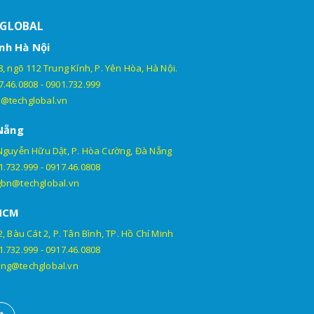
HGLOBAL
nh Hà Nội
, ngõ 112 Trung Kính, P. Yên Hòa, Hà Nội.
7.46.0808
-
0901.732.999
@techglobal.vn
Nẵng
Nguyễn Hữu Dật, P. Hòa Cường, Đà Nẵng
1.732.999
-
0917.46.0808
gbn@techglobal.vn
HCM
, Bàu Cát 2, P. Tân Bình, TP. Hồ Chí Minh
1.732.999
-
0917.46.0808
ng@techglobal.vn