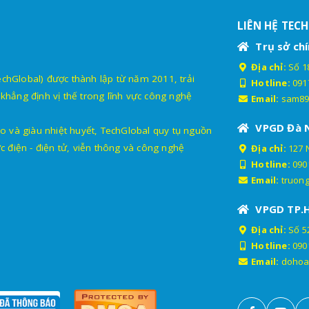
LIÊN HỆ TEC
Trụ sở chí
Địa chỉ:
Số 18
lobal) được thành lập từ năm 2011, trải
Hotline:
091
khẳng định vị thế trong lĩnh vực công nghệ
Email:
sam89
VPGD Đà 
o và giàu nhiệt huyết, TechGlobal quy tụ nguồn
c điện - điện tử, viễn thông và công nghệ
Địa chỉ:
127 
Hotline:
090
Email:
truon
VPGD TP.
Địa chỉ:
Số 52
Hotline:
090
Email:
dohoa