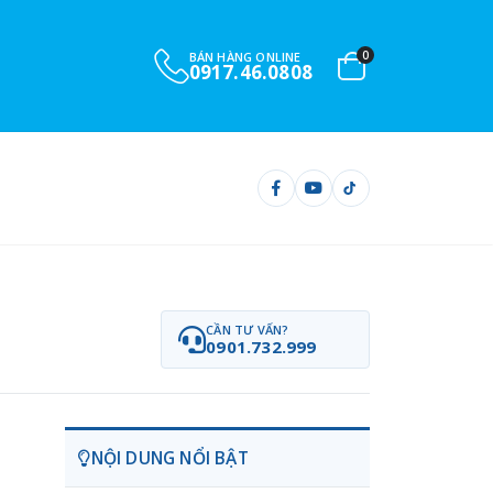
0
BÁN HÀNG ONLINE
0917.46.0808
CẦN TƯ VẤN?
0901.732.999
NỘI DUNG NỔI BẬT