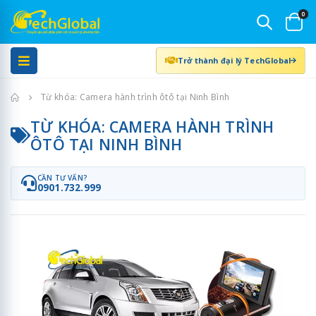
0
Trở thành đại lý TechGlobal
Trang chủ
Từ khóa: Camera hành trình ôtô tại Ninh Bình
TỪ KHÓA: CAMERA HÀNH TRÌNH
ÔTÔ TẠI NINH BÌNH
CẦN TƯ VẤN?
0901.732.999