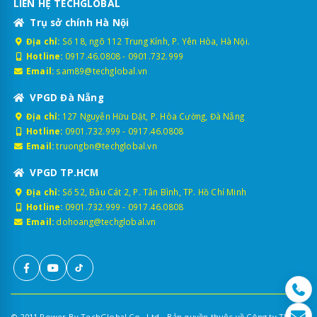
LIÊN HỆ TECHGLOBAL
Trụ sở chính Hà Nội
Địa chỉ:
Số 18, ngõ 112 Trung Kính, P. Yên Hòa, Hà Nội.
Hotline:
0917.46.0808
-
0901.732.999
Email:
sam89@techglobal.vn
VPGD Đà Nẵng
Địa chỉ:
127 Nguyễn Hữu Dật, P. Hòa Cường, Đà Nẵng
Hotline:
0901.732.999
-
0917.46.0808
Email:
truongbn@techglobal.vn
VPGD TP.HCM
Địa chỉ:
Số 52, Bàu Cát 2, P. Tân Bình, TP. Hồ Chí Minh
Hotline:
0901.732.999
-
0917.46.0808
Email:
dohoang@techglobal.vn
© 2011 Power By TechGlobal Co., Ltd - Bản quyền thuộc về Công ty TNHH