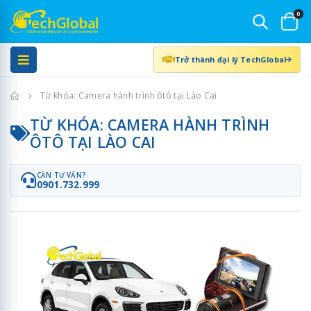
0
Trở thành đại lý TechGlobal
Trang chủ
Từ khóa: Camera hành trình ôtô tại Lào Cai
TỪ KHÓA: CAMERA HÀNH TRÌNH
ÔTÔ TẠI LÀO CAI
CẦN TƯ VẤN?
0901.732.999