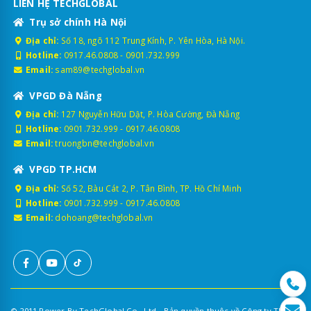
LIÊN HỆ TECHGLOBAL
Trụ sở chính Hà Nội
Địa chỉ:
Số 18, ngõ 112 Trung Kính, P. Yên Hòa, Hà Nội.
Hotline:
0917.46.0808
-
0901.732.999
Email:
sam89@techglobal.vn
VPGD Đà Nẵng
Địa chỉ:
127 Nguyễn Hữu Dật, P. Hòa Cường, Đà Nẵng
Hotline:
0901.732.999
-
0917.46.0808
Email:
truongbn@techglobal.vn
VPGD TP.HCM
Địa chỉ:
Số 52, Bàu Cát 2, P. Tân Bình, TP. Hồ Chí Minh
Hotline:
0901.732.999
-
0917.46.0808
Email:
dohoang@techglobal.vn
© 2011 Power By TechGlobal Co., Ltd - Bản quyền thuộc về Công ty TNHH