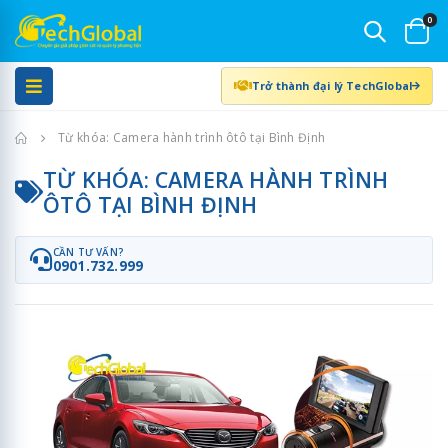
0
Trở thành đại lý TechGlobal
Trang chủ
Từ khóa: Camera hành trình ôtô tại Bình Định
TỪ KHÓA: CAMERA HÀNH TRÌNH
ÔTÔ TẠI BÌNH ĐỊNH
CẦN TƯ VẤN?
0901.732.999