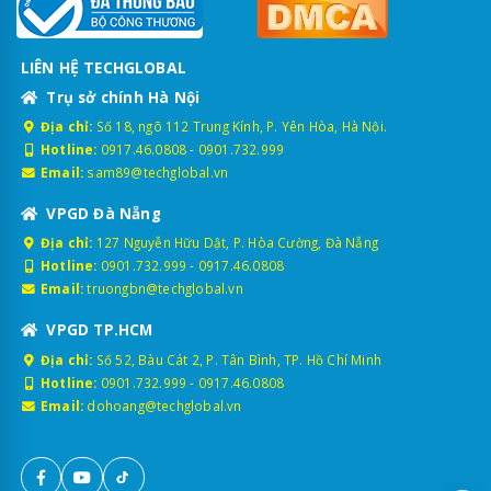
LIÊN HỆ TECHGLOBAL
Trụ sở chính Hà Nội
Địa chỉ:
Số 18, ngõ 112 Trung Kính, P. Yên Hòa, Hà Nội.
Hotline:
0917.46.0808
-
0901.732.999
Email:
sam89@techglobal.vn
VPGD Đà Nẵng
Địa chỉ:
127 Nguyễn Hữu Dật, P. Hòa Cường, Đà Nẵng
Hotline:
0901.732.999
-
0917.46.0808
Email:
truongbn@techglobal.vn
VPGD TP.HCM
Địa chỉ:
Số 52, Bàu Cát 2, P. Tân Bình, TP. Hồ Chí Minh
Hotline:
0901.732.999
-
0917.46.0808
Email:
dohoang@techglobal.vn