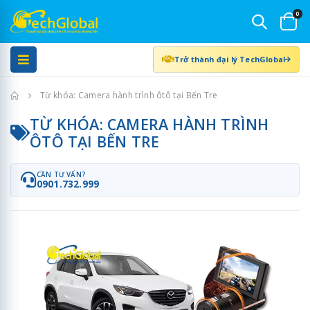
0
Trở thành đại lý TechGlobal
Trang chủ
Từ khóa: Camera hành trình ôtô tại Bến Tre
TỪ KHÓA: CAMERA HÀNH TRÌNH
ÔTÔ TẠI BẾN TRE
CẦN TƯ VẤN?
0901.732.999