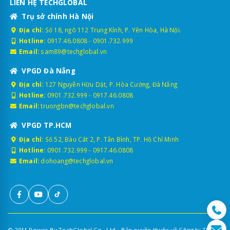
LIÊN HỆ TECHGLOBAL
Trụ sở chính Hà Nội
Địa chỉ:
Số 18, ngõ 112 Trung Kính, P. Yên Hòa, Hà Nội.
Hotline:
0917.46.0808
-
0901.732.999
Email:
sam89@techglobal.vn
VPGD Đà Nẵng
Địa chỉ:
127 Nguyễn Hữu Dật, P. Hòa Cường, Đà Nẵng
Hotline:
0901.732.999
-
0917.46.0808
Email:
truongbn@techglobal.vn
VPGD TP.HCM
Địa chỉ:
Số 52, Bàu Cát 2, P. Tân Bình, TP. Hồ Chí Minh
Hotline:
0901.732.999
-
0917.46.0808
Email:
dohoang@techglobal.vn
© 2011 Power By TechGlobal Co., Ltd - Bản quyền thuộc về Công ty TNHH