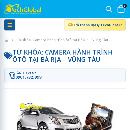
0
Trở thành đại lý TechGlobal
Trang chủ
Từ khóa: Camera hành trình ôtô tại Bà Rịa – Vũng Tàu
TỪ KHÓA: CAMERA HÀNH TRÌNH
ÔTÔ TẠI BÀ RỊA – VŨNG TÀU
CẦN TƯ VẤN?
0901.732.999