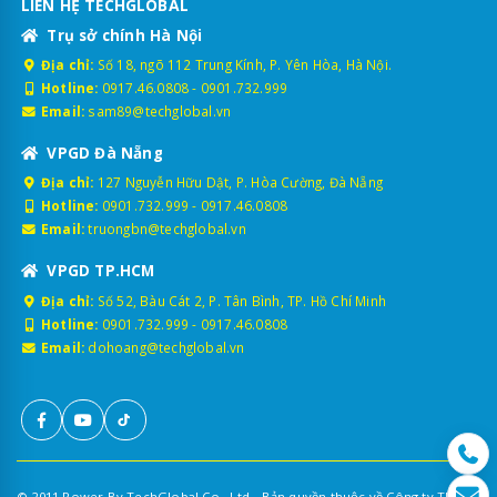
LIÊN HỆ TECHGLOBAL
Trụ sở chính Hà Nội
Địa chỉ:
Số 18, ngõ 112 Trung Kính, P. Yên Hòa, Hà Nội.
Hotline:
0917.46.0808
-
0901.732.999
Email:
sam89@techglobal.vn
VPGD Đà Nẵng
Địa chỉ:
127 Nguyễn Hữu Dật, P. Hòa Cường, Đà Nẵng
Hotline:
0901.732.999
-
0917.46.0808
Email:
truongbn@techglobal.vn
VPGD TP.HCM
Địa chỉ:
Số 52, Bàu Cát 2, P. Tân Bình, TP. Hồ Chí Minh
Hotline:
0901.732.999
-
0917.46.0808
Email:
dohoang@techglobal.vn
© 2011 Power By TechGlobal Co., Ltd - Bản quyền thuộc về Công ty TNHH