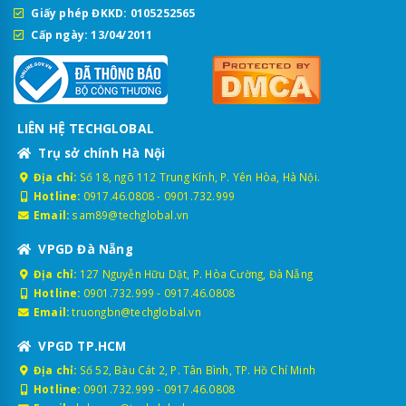
Giấy phép ĐKKD: 0105252565
Cấp ngày: 13/04/2011
LIÊN HỆ TECHGLOBAL
Trụ sở chính Hà Nội
Địa chỉ:
Số 18, ngõ 112 Trung Kính, P. Yên Hòa, Hà Nội.
Hotline:
0917.46.0808
-
0901.732.999
Email:
sam89@techglobal.vn
VPGD Đà Nẵng
Địa chỉ:
127 Nguyễn Hữu Dật, P. Hòa Cường, Đà Nẵng
Hotline:
0901.732.999
-
0917.46.0808
Email:
truongbn@techglobal.vn
VPGD TP.HCM
Địa chỉ:
Số 52, Bàu Cát 2, P. Tân Bình, TP. Hồ Chí Minh
Hotline:
0901.732.999
-
0917.46.0808