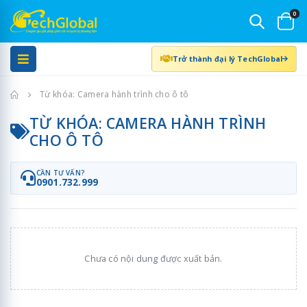
0
Trở thành đại lý TechGlobal
Trang chủ
Từ khóa: Camera hành trình cho ô tô
TỪ KHÓA: CAMERA HÀNH TRÌNH
CHO Ô TÔ
CẦN TƯ VẤN?
0901.732.999
Chưa có nội dung được xuất bản.