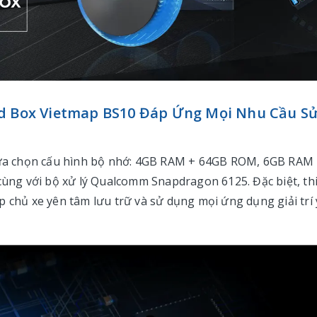
id Box Vietmap BS10 Đáp Ứng Mọi Nhu Cầu S
a chọn cấu hình bộ nhớ: 4GB RAM + 64GB ROM, 6GB RAM
ng với bộ xử lý Qualcomm Snapdragon 6125. Đặc biệt, thi
p chủ xe yên tâm lưu trữ và sử dụng mọi ứng dụng giải trí