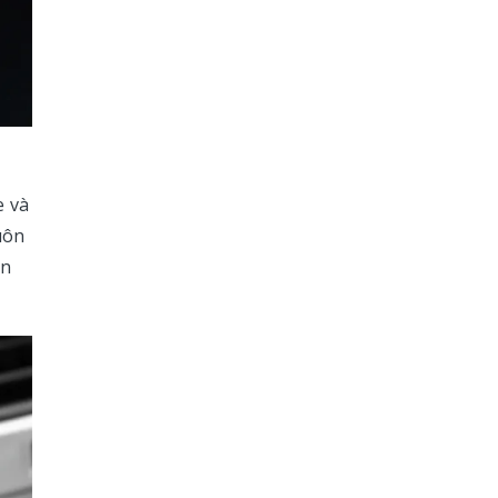
e và
uôn
ên