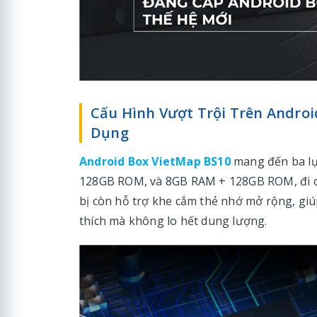
Cấu Hình Vượt Trội Trên Andro
Dụng
Android Box VietMap BS10
mang đến ba lự
128GB ROM, và 8GB RAM + 128GB ROM, đi cù
bị còn hỗ trợ khe cắm thẻ nhớ mở rộng, giú
thích mà không lo hết dung lượng.