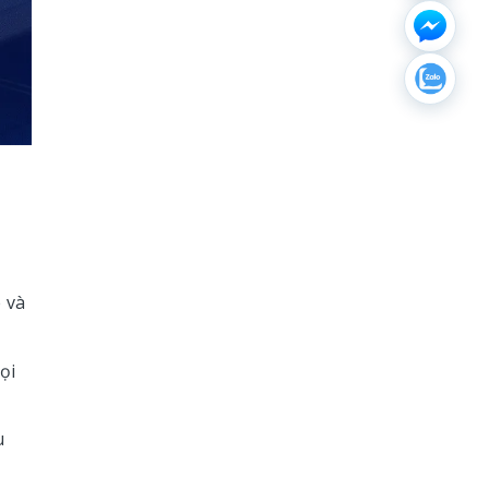
 và
ọi
u