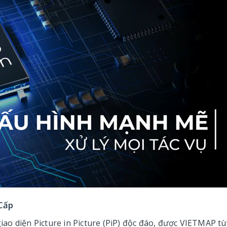
 Cấp
iao diện Picture in Picture (PiP) độc đáo, được VIETMAP tù