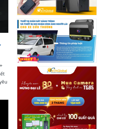
ử
 +
ết
 yêu