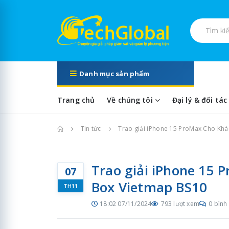
Tìm kiếm s
Danh mục sản phẩm
Trang chủ
Về chúng tôi
Đại lý & đối tác
Trang chủ
Tin tức
Trao giải iPhone 15 ProMax Cho Kh
Trao giải iPhone 15
07
Box Vietmap BS10
TH11
18:02 07/11/2024
793 lượt xem
0 bình