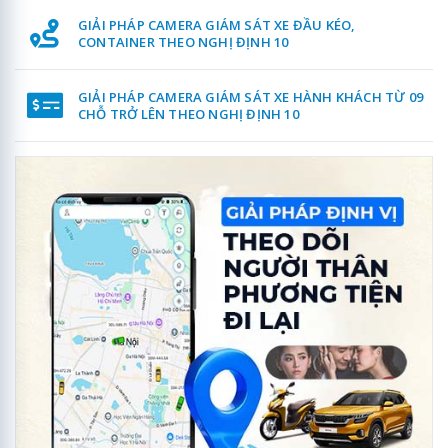
GIẢI PHÁP CAMERA GIÁM SÁT XE ĐẦU KÉO,
CONTAINER THEO NGHỊ ĐỊNH 10
GIẢI PHÁP CAMERA GIÁM SÁT XE HÀNH KHÁCH TỪ 09
CHỖ TRỞ LÊN THEO NGHỊ ĐỊNH 10