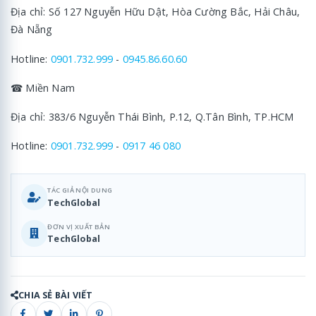
Địa chỉ: Số 127 Nguyễn Hữu Dật, Hòa Cường Bắc, Hải Châu,
Đà Nẵng
Hotline:
0901.732.999
-
0945.86.60.60
☎ Miền Nam
Địa chỉ: 383/6 Nguyễn Thái Bình, P.12, Q.Tân Bình, TP.HCM
Hotline:
0901.732.999
-
0917 46 080
TÁC GIẢ NỘI DUNG
TechGlobal
ĐƠN VỊ XUẤT BẢN
TechGlobal
CHIA SẺ BÀI VIẾT