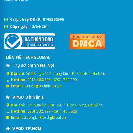
Giấy phép ĐKKD: 0105252565
Cấp ngày: 13/04/2011
LIÊN HỆ TECHGLOBAL
Trụ sở chính Hà Nội
Địa chỉ:
Số 18, ngõ 112 Trung Kính, P. Yên Hòa, Hà Nội.
Hotline:
0917.46.0808
-
0901.732.999
Email:
sam89@techglobal.vn
VPGD Đà Nẵng
Địa chỉ:
127 Nguyễn Hữu Dật, P. Hòa Cường, Đà Nẵng
Hotline:
0901.732.999
-
0917.46.0808
Email:
truongbn@techglobal.vn
VPGD TP.HCM