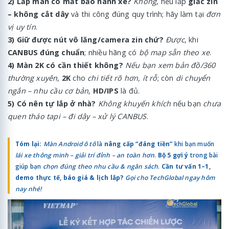
2) Lắp màn có mất bảo hành xe?
Không
, nếu lắp
giắc zin
– không cắt dây
và thi công đúng quy trình; hãy làm tại
đơn
vị uy tín
.
3) Giữ được nút vô lăng/camera zin chứ?
Được
, khi
CANBUS đúng chuẩn
; nhiều hãng có
bộ map sẵn theo xe
.
4) Màn 2K có cần thiết không?
Nếu bạn xem bản đồ/360
thường xuyên
,
2K
cho
chi tiết rõ hơn, ít rỗ
; còn
di chuyển
ngắn – nhu cầu cơ bản
,
HD/IPS
là đủ.
5) Có nên tự lắp ở nhà?
Không khuyến khích
nếu bạn
chưa
quen tháo tapi – đi dây – xử lý CANBUS
.
Tóm lại:
Màn Android ô tô
là
nâng cấp “đáng tiền”
khi bạn muốn
lái xe thông minh – giải trí đỉnh – an toàn hơn
.
Bộ 5 gợi ý
trong bài
giúp bạn
chọn đúng theo nhu cầu & ngân sách
.
Cần tư vấn 1–1,
demo thực tế, báo giá & lịch lắp?
Gọi cho TechGlobal ngay hôm
nay nhé!