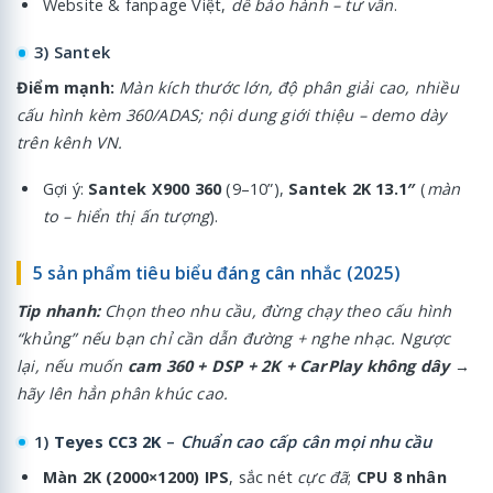
Website & fanpage Việt,
dễ bảo hành – tư vấn
.
3) Santek
Điểm mạnh:
Màn kích thước lớn, độ phân giải cao, nhiều
cấu hình kèm 360/ADAS; nội dung giới thiệu – demo dày
trên kênh VN.
Gợi ý:
Santek X900 360
(9–10”),
Santek 2K 13.1″
(
màn
to – hiển thị ấn tượng
).
5 sản phẩm tiêu biểu đáng cân nhắc (2025)
Tip nhanh:
Chọn theo nhu cầu, đừng chạy theo cấu hình
“khủng” nếu bạn chỉ cần dẫn đường + nghe nhạc. Ngược
lại, nếu muốn
cam 360 + DSP + 2K + CarPlay không dây
→
hãy lên hẳn phân khúc cao.
1)
Teyes CC3 2K
–
Chuẩn cao cấp cân mọi nhu cầu
Màn 2K (2000×1200) IPS
, sắc nét
cực đã
;
CPU 8 nhân