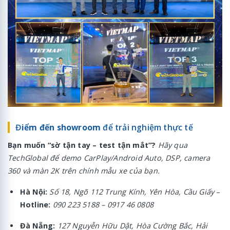
Đ
iểm đến showroom
để trải nghiệm thực tế
Bạn muốn “sờ tận tay – test tận mắt”?
Hãy qua
TechGlobal để demo CarPlay/Android Auto, DSP, camera
360 và màn 2K trên chính mẫu xe của bạn.
Hà Nội:
Số 18, Ngõ 112 Trung Kính, Yên Hòa, Cầu Giấy
–
Hotline:
090 223 5188 – 0917 46 0808
Đà Nẵng:
127 Nguyễn Hữu Dật, Hòa Cường Bắc, Hải