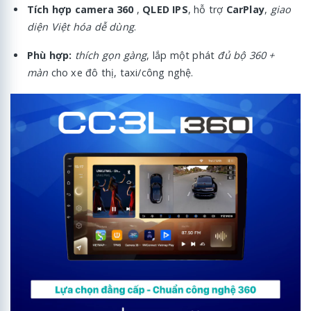
Tích hợp camera 360
,
QLED IPS
, hỗ trợ
CarPlay
,
giao
diện Việt hóa dễ dùng
.
Phù hợp:
thích gọn gàng
, lắp một phát
đủ bộ 360 +
màn
cho xe đô thị, taxi/công nghệ.