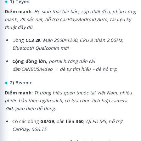
1) Teyes
Điểm mạnh:
Hệ sinh thái bài bản, cập nhật đều, phần cứng
mạnh, 2K sắc nét, hỗ trợ CarPlay/Android Auto, tài liệu kỹ
thuật đầy đủ.
Dòng
CC3 2K
:
Màn 2000×1200, CPU 8 nhân 2.0GHz,
Bluetooth Qualcomm mới
.
Cộng đồng lớn
,
portal hướng dẫn cài
đặt/CANBUS/video
→
dễ tự tìm hiểu – dễ hỗ trợ
.
2) Bisonic
Điểm mạnh:
Thương hiệu quen thuộc tại Việt Nam, nhiều
phiên bản theo ngân sách, có lựa chọn tích hợp camera
360, giao diện dễ dùng.
Có các dòng
G8/G9
, bản
liền 360
,
QLED IPS, hỗ trợ
CarPlay, 5G/LTE
.