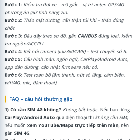
Bước 1:
Kiểm tra đời xe – mã giắc – vị trí anten GPS/4G –
phương án giữ tính năng zin.
Bước 2:
Tháo mặt dưỡng, cẩn thận túi khí – tháo đúng
chốt.
Bước 3:
Đấu dây theo sơ đồ, gắn
CANBUS
đúng loại, kiểm
tra nguồn/ACC/ILL.
Bước 4:
Kết nối camera (lùi/360/DVR) – test chuyển số R.
Bước 5:
Cấu hình màn: ngôn ngữ, CarPlay/Android Auto,
app dẫn đường, cập nhật firmware nếu có.
Bước 6:
Test toàn bộ (âm thanh, nút vô lăng, cảm biến,
wifi/4G, mic, đàm thoại).
FAQ – câu hỏi thường gặp
1) Có cần SIM 4G không?
Không bắt buộc.
Nếu bạn dùng
CarPlay/Android Auto
qua điện thoại thì
không cần SIM
;
nếu muốn
xem YouTube/Maps trực tiếp trên màn
, nên
gắn
SIM 4G
.