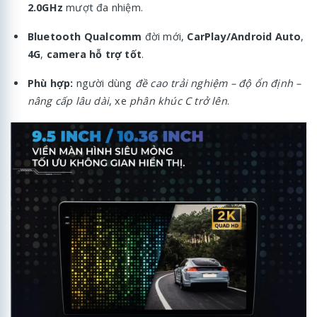
2.0GHz
mượt đa nhiệm.
Bluetooth Qualcomm
đời mới,
CarPlay/Android Auto
,
4G
,
camera hỗ trợ tốt
.
Phù hợp:
người dùng
đề cao trải nghiệm – độ ổn định –
nâng cấp lâu dài
, xe
phân khúc C trở lên
.