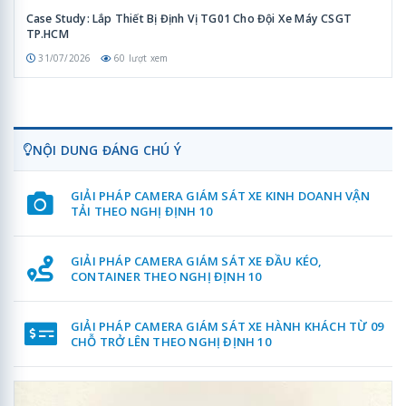
Case Study: Lắp Thiết Bị Định Vị TG01 Cho Đội Xe Máy CSGT
TP.HCM
31/07/2026
60 lượt xem
NỘI DUNG ĐÁNG CHÚ Ý
GIẢI PHÁP CAMERA GIÁM SÁT XE KINH DOANH VẬN
TẢI THEO NGHỊ ĐỊNH 10
GIẢI PHÁP CAMERA GIÁM SÁT XE ĐẦU KÉO,
CONTAINER THEO NGHỊ ĐỊNH 10
GIẢI PHÁP CAMERA GIÁM SÁT XE HÀNH KHÁCH TỪ 09
CHỖ TRỞ LÊN THEO NGHỊ ĐỊNH 10