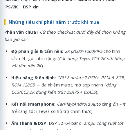
IPS/2K + DSP xịn
.
Những tiêu chí
phải nắm
trước khi mua
Phân vân chưa?
Cứ theo checklist dưới đây để chọn không
bao giờ sai:
Độ phân giải & tấm nền:
2K (2000×1200)/IPS
cho hình
sắc nét, góc nhìn rộng. (
Các dòng Teyes CC3 2K nổi tiếng
với tấm nền 2K
).
Hiệu năng & ổn định:
CPU 8 nhân ~2.0GHz, RAM 6–8GB,
ROM 128GB
→ đa nhiệm mượt, mở app nhanh (
dòng
CC3/CC3 2K dùng kiến trúc 2xA75 + 6xA55
).
Kết nối smartphone:
CarPlay/Android Auto
càng
ổn – ít
trễ
càng tốt (Teyes có hỗ trợ chính thức).
Âm thanh & DSP:
DSP 32–64 band,
ampli công suất tốt