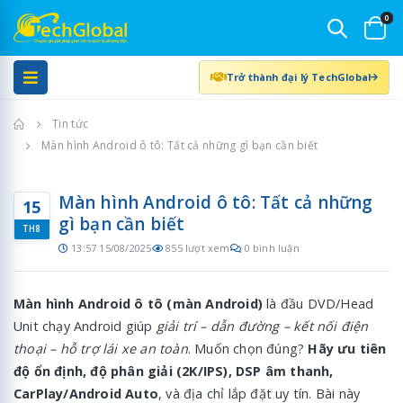
0
Trở thành đại lý TechGlobal
Trang chủ
Tin tức
Màn hình Android ô tô: Tất cả những gì bạn cần biết
Màn hình Android ô tô: Tất cả những
15
gì bạn cần biết
TH8
13:57 15/08/2025
855 lượt xem
0 bình luận
Màn hình Android ô tô (màn Android)
là đầu DVD/Head
Unit chạy Android giúp
giải trí – dẫn đường – kết nối điện
thoại – hỗ trợ lái xe an toàn
. Muốn chọn đúng?
Hãy ưu tiên
độ ổn định, độ phân giải (2K/IPS), DSP âm thanh,
CarPlay/Android Auto
, và địa chỉ lắp đặt uy tín. Bài này