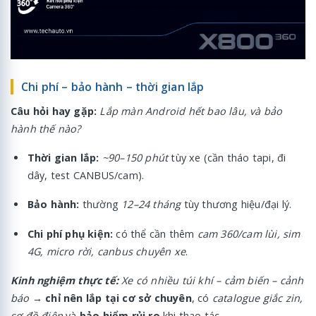
Chi phí – bảo hành – thời gian lắp
Câu hỏi hay gặp:
Lắp màn Android hết bao lâu, và bảo
hành thế nào?
Thời gian lắp:
~90–150 phút
tùy xe (cần tháo tapi, đi
dây, test CANBUS/cam).
Bảo hành:
thường
12–24 tháng
tùy thương hiệu/đại lý.
Chi phí phụ kiện:
có thể cần thêm
cam 360/cam lùi, sim
4G, micro rời, canbus chuyên xe
.
Kinh nghiệm thực tế:
Xe có nhiều túi khí – cảm biến – cảnh
báo
→
chỉ nên lắp tại cơ sở chuyên
, có
catalogue giắc zin,
sơ đồ điện
và
bảo hiểm rủi ro
khi thao tác.