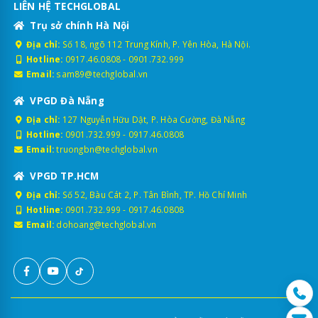
LIÊN HỆ TECHGLOBAL
Trụ sở chính Hà Nội
Địa chỉ:
Số 18, ngõ 112 Trung Kính, P. Yên Hòa, Hà Nội.
Hotline:
0917.46.0808
-
0901.732.999
Email:
sam89@techglobal.vn
VPGD Đà Nẵng
Địa chỉ:
127 Nguyễn Hữu Dật, P. Hòa Cường, Đà Nẵng
Hotline:
0901.732.999
-
0917.46.0808
Email:
truongbn@techglobal.vn
VPGD TP.HCM
Địa chỉ:
Số 52, Bàu Cát 2, P. Tân Bình, TP. Hồ Chí Minh
Hotline:
0901.732.999
-
0917.46.0808
Email:
dohoang@techglobal.vn