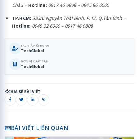
Châu
–
Hotline:
0917 46 0808 – 0945 86 6060
TP.HCM:
383/6 Nguyễn Thái Bình, P.12, Q.Tân Bình
–
Hotline:
0945 32 6060 – 0917 46 0808
TÁC GIẢ NỘI DUNG
TechGlobal
ĐƠN VỊ XUẤT BẢN
TechGlobal
CHIA SẺ BÀI VIẾT
BÀI VIẾT LIÊN QUAN