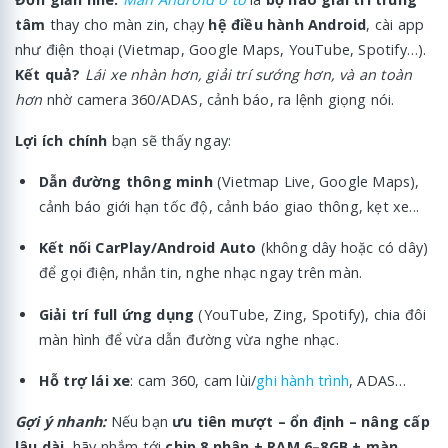
tâm
thay cho màn zin, chạy
hệ điều hành Android
, cài app
như điện thoại (Vietmap, Google Maps, YouTube, Spotify…).
Kết quả?
Lái xe nhàn hơn, giải trí sướng hơn, và an toàn
hơn
nhờ camera 360/ADAS, cảnh báo, ra lệnh giọng nói.
Lợi ích chính
bạn sẽ thấy ngay:
Dẫn đường thông minh
(Vietmap Live, Google Maps),
cảnh báo giới hạn tốc độ, cảnh báo giao thông, kẹt xe...
Kết nối CarPlay/Android Auto
(không dây hoặc có dây)
để gọi điện, nhắn tin, nghe nhạc ngay trên màn.
Giải trí full ứng dụng
(YouTube, Zing, Spotify), chia đôi
màn hình để vừa dẫn đường vừa nghe nhạc.
Hỗ trợ lái xe
: cam 360, cam lùi/
ghi hành trình
, ADAS…
Gợi ý nhanh:
Nếu bạn
ưu tiên mượt – ổn định – nâng cấp
lâu dài
, hãy nhắm tới
chip 8 nhân + RAM 6–8GB + màn