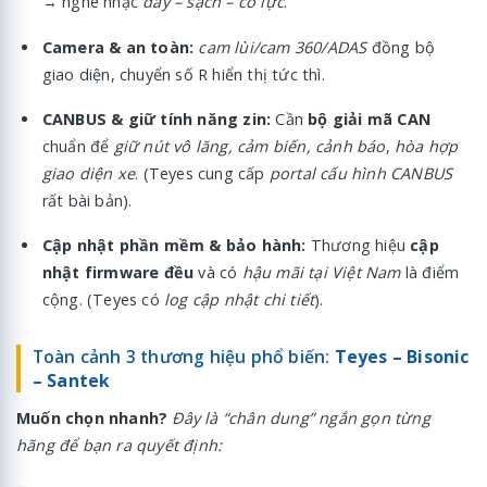
→ nghe nhạc
dày – sạch – có lực
.
Camera & an toàn:
cam lùi/cam 360/ADAS
đồng bộ
giao diện, chuyển số R hiển thị tức thì.
CANBUS & giữ tính năng zin:
Cần
bộ giải mã CAN
chuẩn để
giữ nút vô lăng, cảm biến, cảnh báo
,
hòa hợp
giao diện xe
. (Teyes cung cấp
portal cấu hình CANBUS
rất bài bản).
Cập nhật phần mềm & bảo hành:
Thương hiệu
cập
nhật firmware đều
và có
hậu mãi tại Việt Nam
là điểm
cộng. (Teyes có
log cập nhật chi tiết
).
Toàn cảnh 3 thương hiệu phổ biến:
Teyes – Bisonic
– Santek
Muốn chọn nhanh?
Đây là “chân dung” ngắn gọn từng
hãng để bạn ra quyết định: