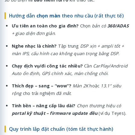
Hướng dẫn
chọn màn
theo nhu cầu (rất thực tế)
Ưu tiên an toàn cho gia đình?
Chọn
bản có
360/ADAS
+ giao diện đơn giản
.
Nghe nhạc là chính?
Tập trung
DSP xịn + ampli tốt +
màn IPS
;
cấu hình cao không quan trọng bằng DSP
.
Chạy dịch vụ/đi công tác nhiều?
Cần
CarPlay/Android
Auto ổn định
,
GPS chính xác
,
màn chống chói
.
Thích đẹp – sang – “wow”?
Màn 2K
hoặc
13.1″ siêu
rộng
cho trải nghiệm
đã mắt
.
Tính bền – nâng cấp lâu dài?
Chọn thương hiệu có
portal kỹ thuật – firmware update đều
(ví dụ Teyes).
Quy trình lắp đặt chuẩn (tóm tắt thực hành)