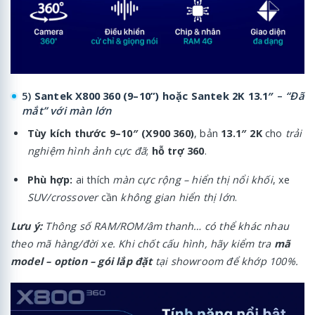
5)
Santek X800 360 (9–10”) hoặc Santek 2K 13.1″
–
“Đã
mắt” với màn lớn
Tùy kích thước 9–10″ (X900 360)
, bản
13.1″ 2K
cho
trải
nghiệm hình ảnh cực đã
;
hỗ trợ 360
.
Phù hợp:
ai thích
màn cực rộng – hiển thị nổi khối
, xe
SUV/crossover
cần
không gian hiển thị lớn
.
Lưu ý:
Thông số RAM/ROM/âm thanh… có thể khác nhau
theo mã hàng/đời xe. Khi chốt cấu hình, hãy kiểm tra
mã
model – option – gói lắp đặt
tại showroom để khớp 100%.