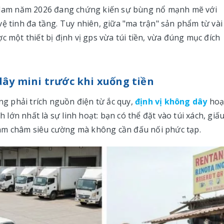
t Nam năm 2026 đang chứng kiến sự bùng nổ mạnh mẽ với
ệ tinh đa tầng. Tuy nhiên, giữa "ma trận" sản phẩm từ vài
c một thiết bị định vị gps vừa túi tiền, vừa đúng mục đích
dây mini trước khi xuống tiền
ống phải trích nguồn điện từ ắc quy,
định vị không dây
hoạ
ớn nhất là sự linh hoạt: bạn có thể đặt vào túi xách, giấ
am châm siêu cường mà không cần đấu nối phức tạp.