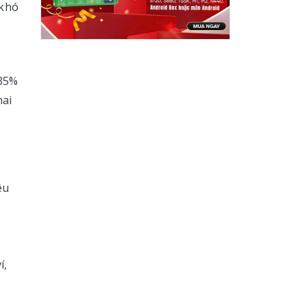
 khó
.
 35%
hai
êu
í,