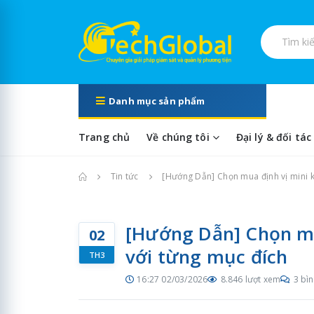
Tìm kiếm s
Danh mục sản phẩm
Trang chủ
Về chúng tôi
Đại lý & đối tác
Trang chủ
Tin tức
[Hướng Dẫn] Chọn mua định vị mini 
[Hướng Dẫn] Chọn mu
02
với từng mục đích
TH3
16:27 02/03/2026
8.846 lượt xem
3 bìn