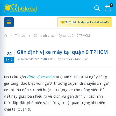
0
Trở thành đại lý TechGlobal
Trang chủ
Tin tức
Gắn định vị xe máy tại quận 9 TPHCM
Gắn định vị xe máy tại quận 9 TPHCM
24
14:06 24/12/2025
4.065 lượt xem
2 bình luận
TH12
Nhu cầu gắn
định vị xe máy
tại Quận 9 TP.HCM ngày càng
gia tăng, đặc biệt với người thường xuyên di chuyển xa, gửi
xe tại khu dân cư mới hoặc sử dụng xe cho công việc. Bài
viết này giúp bạn hiểu rõ về dịch vụ gắn định vị, các hình
thức lắp đặt phổ biến và những lưu ý quan trọng khi triển
khai tại Quận 9.