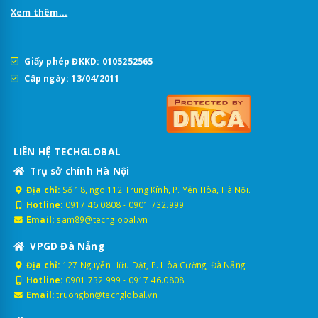
Xem thêm...
Giấy phép ĐKKD: 0105252565
Cấp ngày: 13/04/2011
LIÊN HỆ TECHGLOBAL
Trụ sở chính Hà Nội
Địa chỉ:
Số 18, ngõ 112 Trung Kính, P. Yên Hòa, Hà Nội.
Hotline:
0917.46.0808
-
0901.732.999
Email:
sam89@techglobal.vn
VPGD Đà Nẵng
Địa chỉ:
127 Nguyễn Hữu Dật, P. Hòa Cường, Đà Nẵng
Hotline:
0901.732.999
-
0917.46.0808
Email:
truongbn@techglobal.vn