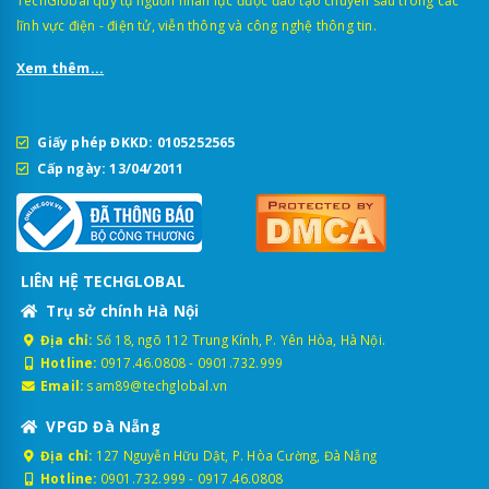
TechGlobal quy tụ nguồn nhân lực được đào tạo chuyên sâu trong các
lĩnh vực điện - điện tử, viễn thông và công nghệ thông tin.
Xem thêm...
Giấy phép ĐKKD: 0105252565
Cấp ngày: 13/04/2011
LIÊN HỆ TECHGLOBAL
Trụ sở chính Hà Nội
Địa chỉ:
Số 18, ngõ 112 Trung Kính, P. Yên Hòa, Hà Nội.
Hotline:
0917.46.0808
-
0901.732.999
Email:
sam89@techglobal.vn
VPGD Đà Nẵng
Địa chỉ:
127 Nguyễn Hữu Dật, P. Hòa Cường, Đà Nẵng
Hotline:
0901.732.999
-
0917.46.0808