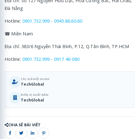
Địa chỉ: Số 127 Nguyễn Hữu Dật, Hòa Cường Bắc, Hải Châu,
Đà Nẵng
Hotline:
0901.732.999
-
0945.86.60.60
☎ Miền Nam
Địa chỉ: 383/6 Nguyễn Thái Bình, P.12, Q.Tân Bình, TP.HCM
Hotline:
0901.732.999
-
0917 46 080
TÁC GIẢ NỘI DUNG
TechGlobal
ĐƠN VỊ XUẤT BẢN
TechGlobal
CHIA SẺ BÀI VIẾT