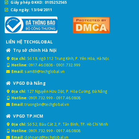
Giấy phép ĐKKD: 0105252565
Cấp ngày: 13/04/2011
LIÊN HỆ TECHGLOBAL
Trụ sở chính Hà Nội
Địa chỉ:
Số 18, ngõ 112 Trung Kính, P. Yên Hòa, Hà Nội.
Hotline:
0917.46.0808
-
0901.732.999
Email:
sam89@techglobal.vn
VPGD Đà Nẵng
Địa chỉ:
127 Nguyễn Hữu Dật, P. Hòa Cường, Đà Nẵng
Hotline:
0901.732.999
-
0917.46.0808
Email:
truongbn@techglobal.vn
VPGD TP.HCM
Địa chỉ:
Số 52, Bàu Cát 2, P. Tân Bình, TP. Hồ Chí Minh
Hotline:
0901.732.999
-
0917.46.0808
Email:
dohoang@techglobal.vn