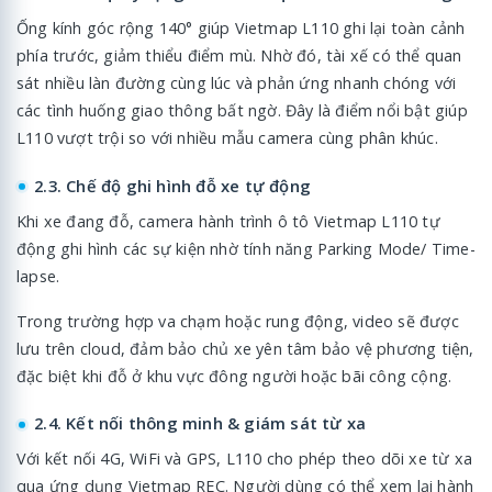
Ống kính góc rộng 140° giúp Vietmap L110 ghi lại toàn cảnh
phía trước, giảm thiểu điểm mù. Nhờ đó, tài xế có thể quan
sát nhiều làn đường cùng lúc và phản ứng nhanh chóng với
các tình huống giao thông bất ngờ. Đây là điểm nổi bật giúp
L110 vượt trội so với nhiều mẫu camera cùng phân khúc.
2.3. Chế độ ghi hình đỗ xe tự động
Khi xe đang đỗ, camera hành trình ô tô Vietmap L110 tự
động ghi hình các sự kiện nhờ tính năng Parking Mode/ Time-
lapse.
Trong trường hợp va chạm hoặc rung động, video sẽ được
lưu trên cloud, đảm bảo chủ xe yên tâm bảo vệ phương tiện,
đặc biệt khi đỗ ở khu vực đông người hoặc bãi công cộng.
2.4. Kết nối thông minh & giám sát từ xa
Với kết nối 4G, WiFi và GPS, L110 cho phép theo dõi xe từ xa
qua ứng dụng Vietmap REC. Người dùng có thể xem lại hành